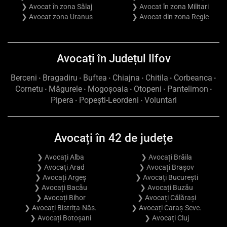
❯ Avocat în zona Sălaj
❯ Avocat în zona Militari
❯ Avocat zona Uranus
❯ Avocat din zona Regie
Avocați în Județul Ilfov
Berceni
Bragadiru
Buftea
Chiajna
Chitila
Corbeanca
•
•
•
•
•
•
Cornetu
Măgurele
Mogoșoaia
Otopeni
Pantelimon
•
•
•
•
•
Pipera
Popești-Leordeni
Voluntari
•
•
Avocați în 42 de județe
❯ Avocați Alba
❯ Avocați Brăila
❯ Avocați Arad
❯ Avocați Brașov
❯ Avocați Argeș
❯ Avocați București
❯ Avocați Bacău
❯ Avocați Buzău
❯ Avocați Bihor
❯ Avocați Călărași
❯ Avocați Bistrița-Năs.
❯ Avocați Caraș-Seve.
❯ Avocați Botoșani
❯ Avocați Cluj