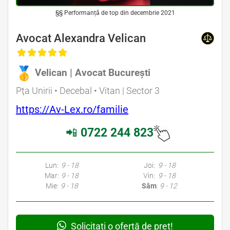
§§ Performanță de top din decembrie 2021
Avocat Alexandra Velican
Velican | Avocat București
Pța Unirii • Decebal • Vitan | Sector 3
https://Av-Lex.ro/familie
📲
0722 244 823
Lun:
9 - 18
Joi:
9 - 18
Mar:
9 - 18
Vin:
9 - 18
Mie:
9 - 18
Sâm
:
9 - 12
Solicitați o ofertă de preț!