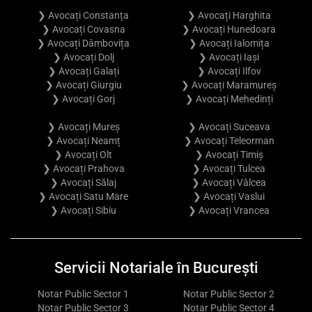
❯ Avocați Constanța
❯ Avocați Harghita
❯ Avocați Covasna
❯ Avocați Hunedoara
❯ Avocați Dâmbovița
❯ Avocați Ialomița
❯ Avocați Dolj
❯ Avocați Iași
❯ Avocați Galați
❯ Avocați Ilfov
❯ Avocați Giurgiu
❯ Avocați Maramureș
❯ Avocați Gorj
❯ Avocați Mehedinți
❯ Avocați Mureș
❯ Avocați Suceava
❯ Avocați Neamț
❯ Avocați Teleorman
❯ Avocați Olt
❯ Avocați Timiș
❯ Avocați Prahova
❯ Avocați Tulcea
❯ Avocați Sălaj
❯ Avocați Vâlcea
❯ Avocați Satu Mare
❯ Avocați Vaslui
❯ Avocați Sibiu
❯ Avocați Vrancea
Servicii Notariale în București
Notar Public Sector 1
Notar Public Sector 2
Notar Public Sector 3
Notar Public Sector 4