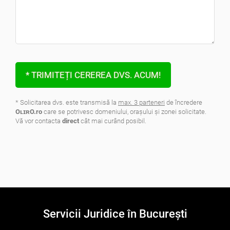
* TRIMITEȚI CEREREA DVS. ACUM!
* Solicitarea dvs. este transmisă la
max. 3 parteneri
de încredere
OʟɪʀO.ro
care se potrivesc domeniului, oraşului şi zonei solicitate.
Vă vor contacta
direct
cât mai curând posibil.
.
Servicii Juridice în București