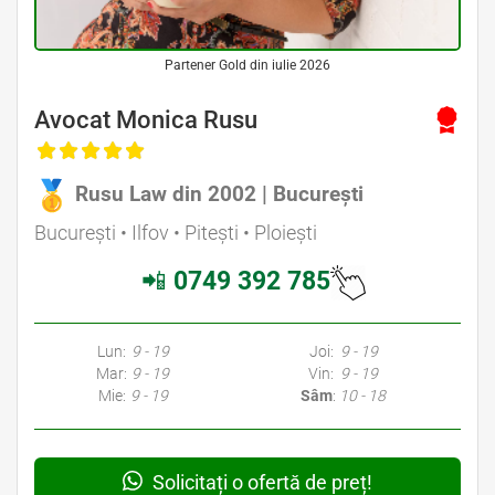
Partener Gold din iulie 2026
Avocat Monica Rusu
Rusu Law din 2002 | București
București • Ilfov • Pitești • Ploiești
📲
0749 392 785
Lun:
9 - 19
Joi:
9 - 19
Mar:
9 - 19
Vin:
9 - 19
Mie:
9 - 19
Sâm
:
10 - 18
Solicitați o ofertă de preț!