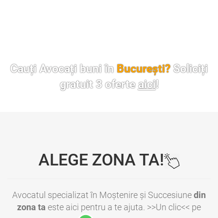
Cauți Avocați buni în
București?
Soliciți
gratuit 3 oferte
aici
!
ALEGE ZONA TA!
Avocatul specializat în Moștenire și Succesiune
din
zona ta
este aici pentru a te ajuta. >>Un clic<< pe