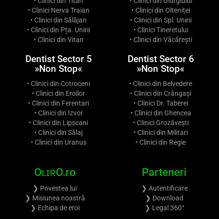
• Clinici din Titan
• Clinici din Giurgiului
• Clinici Nerva Traian
• Clinici din Olteniței
• Clinici din Sălăjan
• Clinici din Spl. Unirii
• Clinici din Pța. Unirii
• Clinici Tineretului
• Clinici din Vitan
• Clinici din Văcărești
Dentist Sector 5
Dentist Sector 6
»Non Stop«
»Non Stop«
• Clinici din Cotroceni
• Clinici din Belvedere
• Clinici din Eroilor
• Clinici din Crângași
• Clinici din Ferentari
• Clinici Dr. Taberei
• Clinici din Izvor
• Clinici din Ghencea
• Clinici din Lipscani
• Clinici Grozăvești
• Clinici din Sălaj
• Clinici din Militari
• Clinici din Uranus
• Clinici din Regie
OʟɪʀO.ro
Parteneri
❯ Povestea lui
❯ Autentificare
❯ Misiunea noastră
❯ Download
❯ Echipa de eroi
❯ Legal 360°