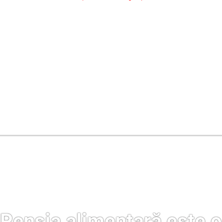
Oferim consultanță online gratuită și acces non-stop la specialiștii noștri. Solicitați gratuit 3 oferte și comparați prețul și serviciile înainte de a vă decide.
Pensia alimentară este o