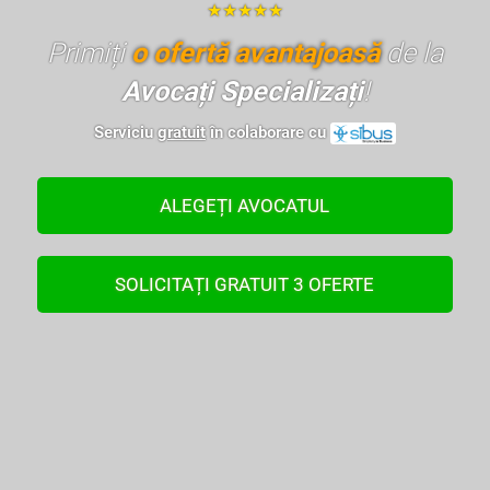
★★★★★
Primiți
o ofertă avantajoasă
de la
Avocați Specializați
!
Serviciu
gratuit
în colaborare cu
ALEGEȚI AVOCATUL
SOLICITAȚI GRATUIT 3 OFERTE