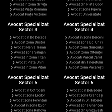
❯ Avocat în zona Grivița
❯ Avocat din Piața Obor
❯ Avocat Piața Romană
❯ Avocat zona Pipera
❯ Avocat Piața Victoriei
❯ Avocat Universitate
Avocat Specializat
Avocat Specializat
Sector 3
Sector 4
❯ Avocat din Bd Decebal
❯ Avocat în zona Berceni
❯ Avocat zona Dristor
❯ Avocat zona Bd. Unirii
❯ Avocati Nerva Traian
❯ Avocat zona Giurgiului
❯ Avocat zona Sălăjan
❯ Avocat zona Olteniței
❯ Avocat în zona Titan
❯ Avocati Parcul Carol
❯ Avocat Piața Unirii
❯ Avocat din Tineretului
❯ Avocat în zona Vitan
❯ Avocat zona Văcărești
Avocat Specializat
Avocat Specializat
Sector 5
Sector 6
❯ Avocat în Cotroceni
❯ Avocat din Belvedere
❯ Avocat zona Eroilor
❯ Avocat zona Crângași
❯ Avocat zona Ferentari
❯ Avocat în Dr. Taberei
❯ Avocat în zona Izvor
❯ Avocat zona Ghencea
❯ Avocat zona Rahova
❯ Avocat din Grozăvești