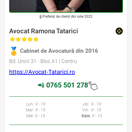
§ Preferat de clienți din iulie 2022
Avocat Ramona Tatarici
Cabinet de Avocatură din 2016
Bd. Unirii 31 - Bloc A1 | Centru
https://Avocat-Tatarici.ro
📲
0765 501 278
Lun:
9 - 19
Joi:
9 - 19
Mar:
9 - 19
Vin:
9 - 19
Mie:
9 - 19
Sâm
:
9 - 15