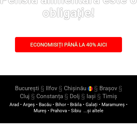
obligație!
ECONOMISIȚI PÂNĂ LA 40% AICI
București
§
Ilfov
§
Chișinău
§
Brașov
§
Cluj
§
Constanța
§
Dolj
§
Iași
§
Timiș
Arad
•
Argeș
•
Bacău
•
Bihor
•
Brăila
•
Galați
•
Maramureș
•
Mureș
•
Prahova
•
Sibiu
...și altele