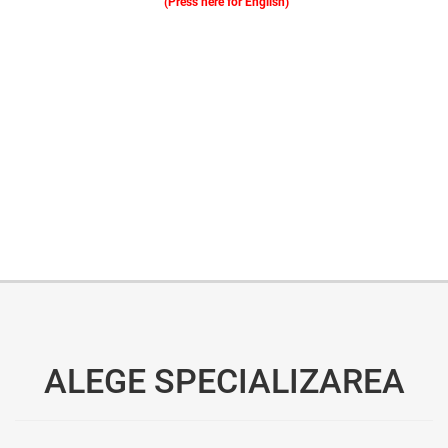
(Press here for English)
Oferim consultanță online gratuită și acces non-stop la specialiștii noștri. Solicitați gratuit 3 oferte și comparați prețul și serviciile înainte de a vă decide.
ALEGE SPECIALIZAREA