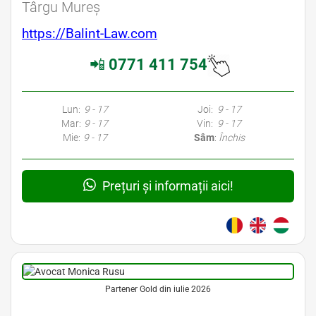
Târgu Mureș
https://Balint-Law.com
📲
0771 411 754
Lun:
9 - 17
Joi:
9 - 17
Mar:
9 - 17
Vin:
9 - 17
Mie:
9 - 17
Sâm
:
Închis
Prețuri și informații aici!
Partener Gold din iulie 2026