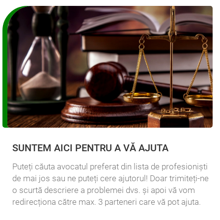
SUNTEM AICI PENTRU A VĂ AJUTA
Puteți căuta avocatul preferat din lista de profesioniști
de mai jos sau ne puteți cere ajutorul! Doar trimiteți-ne
o scurtă descriere a problemei dvs. și apoi vă vom
redirecționa către max. 3 parteneri care vă pot ajuta.