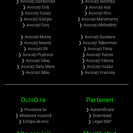
❯ Avocați Dâmbovița
❯ Avocați Ialomița
❯ Avocați Dolj
❯ Avocați Iași
❯ Avocați Galați
❯ Avocați Ilfov
❯ Avocați Giurgiu
❯ Avocați Maramureș
❯ Avocați Gorj
❯ Avocați Mehedinți
❯ Avocați Mureș
❯ Avocați Suceava
❯ Avocați Neamț
❯ Avocați Teleorman
❯ Avocați Olt
❯ Avocați Timiș
❯ Avocați Prahova
❯ Avocați Tulcea
❯ Avocați Sălaj
❯ Avocați Vâlcea
❯ Avocați Satu Mare
❯ Avocați Vaslui
❯ Avocați Sibiu
❯ Avocați Vrancea
OʟɪʀO.ro
Parteneri
❯ Povestea lui
❯ Autentificare
❯ Misiunea noastră
❯ Download
❯ Echipa de eroi
❯ Legal 360°