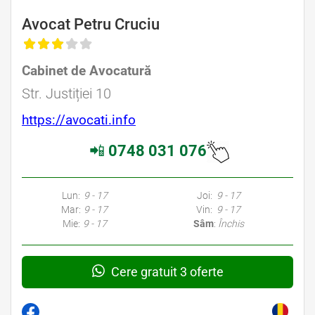
Avocat Petru Cruciu
Cabinet de Avocatură
Str. Justiției 10
https://avocati.info
📲
0748 031 076
Lun:
9 - 17
Joi:
9 - 17
Mar:
9 - 17
Vin:
9 - 17
Mie:
9 - 17
Sâm
:
Închis
Cere gratuit 3 oferte