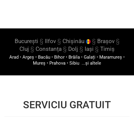
București
§
Ilfov
§
Chișinău
§
Brașov
§
Cluj
§
Constanța
§
Dolj
§
Iași
§
Timiș
Arad
•
Argeș
•
Bacău
•
Bihor
•
Brăila
•
Galați
•
Maramureș
•
Mureș
•
Prahova
•
Sibiu
...și altele
SERVICIU GRATUIT