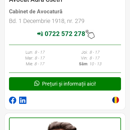
Cabinet de Avocatură
Bd. 1 Decembrie 1918, nr. 279
📲
0722 572 278
Lun:
8 - 17
Joi:
8 - 17
Mar:
8 - 17
Vin:
8 - 17
Mie:
8 - 17
Sâm
:
10 - 13
Prețuri și informații aici!