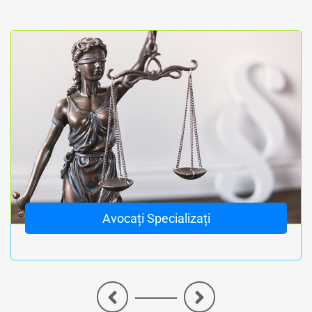
Avocați Specializați
<
>