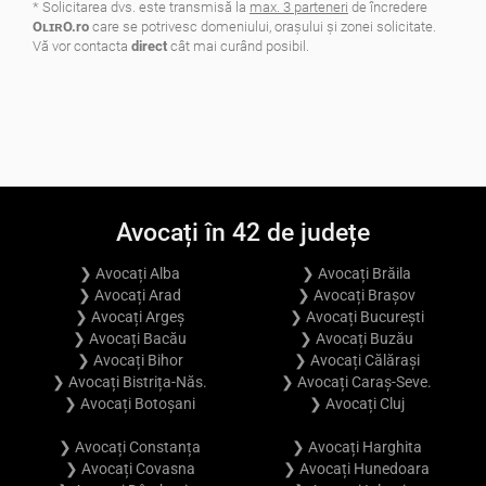
* Solicitarea dvs. este transmisă la
max. 3 parteneri
de încredere
OʟɪʀO.ro
care se potrivesc domeniului, oraşului şi zonei solicitate.
Vă vor contacta
direct
cât mai curând posibil.
.
Avocați în 42 de județe
❯ Avocați Alba
❯ Avocați Brăila
❯ Avocați Arad
❯ Avocați Brașov
❯ Avocați Argeș
❯ Avocați București
❯ Avocați Bacău
❯ Avocați Buzău
❯ Avocați Bihor
❯ Avocați Călărași
❯ Avocați Bistrița-Năs.
❯ Avocați Caraș-Seve.
❯ Avocați Botoșani
❯ Avocați Cluj
❯ Avocați Constanța
❯ Avocați Harghita
❯ Avocați Covasna
❯ Avocați Hunedoara