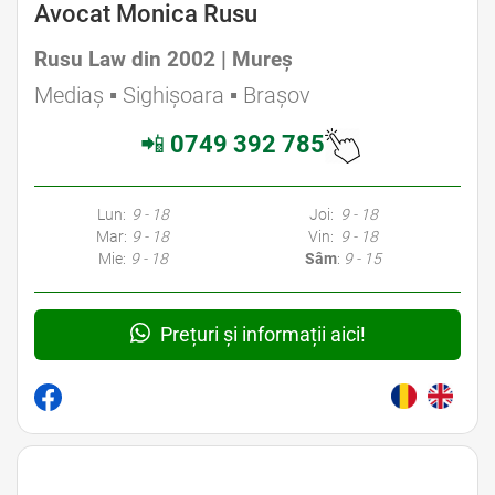
Avocat Monica Rusu
Rusu Law din 2002 | Mureș
Mediaș ▪ Sighișoara ▪ Brașov
📲
0749 392 785
Lun:
9 - 18
Joi:
9 - 18
Mar:
9 - 18
Vin:
9 - 18
Mie:
9 - 18
Sâm
:
9 - 15
Prețuri și informații aici!