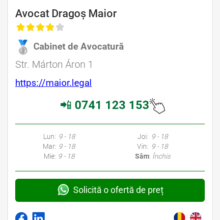
Avocat Dragoș Maior
Cabinet de Avocatură
Str. Márton Áron 1
https://maior.legal
📲
0741 123 153
Lun:
9 - 18
Joi:
9 - 18
Mar:
9 - 18
Vin:
9 - 18
Mie:
9 - 18
Sâm
:
Închis
Solicită o ofertă de preț