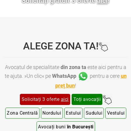
Solicitați gratuit 3 oferte
aici
!
ALEGE ZONA TA!
Avocatul de specialitate
din zona ta
este aici pentru a
te ajuta. »Un clic« pe
WhatsApp
pentru a cere
un
preț bun
!
Solicitați 3 oferte
aici
Toți avocații
Zona Centrală
Nordului
Estului
Sudului
Vestului
Avocați buni
în București