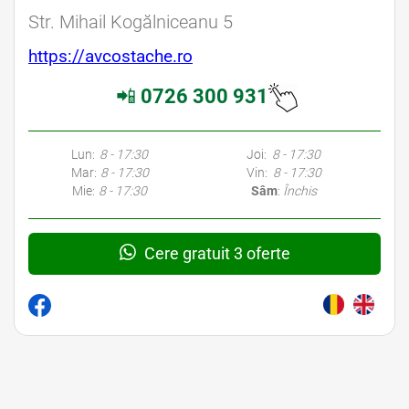
Str. Mihail Kogălniceanu 5
https://avcostache.ro
📲
0726 300 931
Lun:
8 - 17:30
Joi:
8 - 17:30
Mar:
8 - 17:30
Vin:
8 - 17:30
Mie:
8 - 17:30
Sâm
:
Închis
Cere gratuit 3 oferte