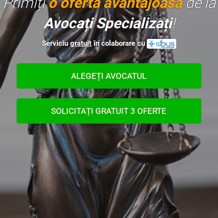
Primiți
o ofertă avantajoasă
de la
Avocați Specializați
!
Serviciu
gratuit
în colaborare cu
ALEGEȚI AVOCATUL
SOLICITAȚI GRATUIT 3 OFERTE