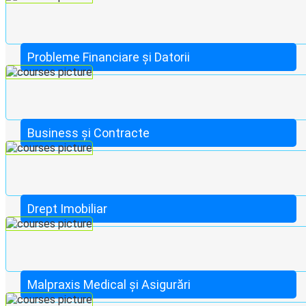
Probleme Financiare și Datorii
Business și Contracte
Drept Imobiliar
Malpraxis Medical și Asigurări