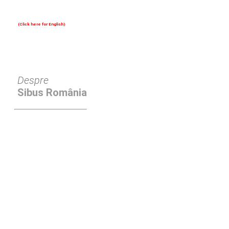
(Click here for English)
Oferim consultanță online gratuită și acces non-stop la specialiștii noștri. Solicitați gratuit 3 oferte și comparați prețul și serviciile înainte de a vă decide.
Despre
Sibus România