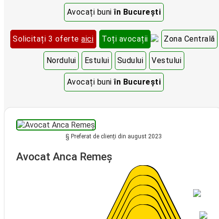
Avocați buni
în București
Solicitați 3 oferte
aici
Toți avocații
Zona Centrală
Nordului
Estului
Sudului
Vestului
Avocați buni
în București
§ Preferat de clienți din august 2023
Avocat Anca Remeș