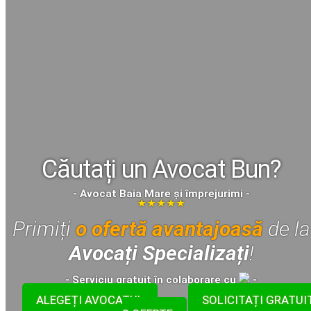
Căutați un Avocat Bun?
- Avocat Baia Mare și împrejurimi -
★★★★★
Primiți
o ofertă avantajoasă
de la
Avocați Specializați
!
- Serviciu
gratuit
în colaborare cu
-
ALEGEȚI AVOCATUL
SOLICITAȚI GRATUI