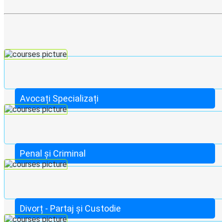
Avocați Specializați
Penal și Criminal
Divorț - Partaj și Custodie