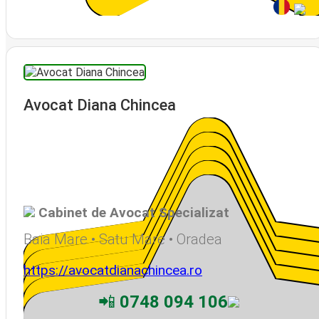
Avocat Diana Chincea
Cabinet de Avocat Specializat
Baia Mare • Satu Mare • Oradea
https://avocatdianachincea.ro
📲
0748 094 106