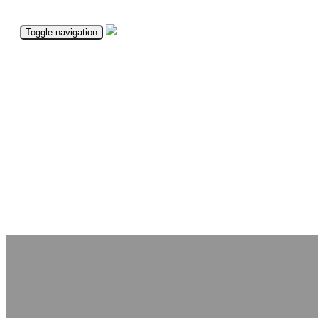
Toggle navigation
SERVICIU GRATUIT
CONTACT
DOMENII
PARTENERI
- SERVICIU GRATUIT
- ASISTENȚĂ CLIENȚI
- TOATE DOMENIILE
- PARTENERI NOI
HOW THE SERVICE WORKS