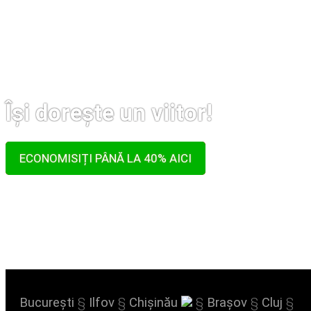
Își dorește un viitor!
ECONOMISIȚI PÂNĂ LA 40% AICI
București
§
Ilfov
§
Chișinău
§
Brașov
§
Cluj
§