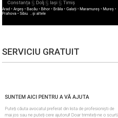
Constanța
§
Dolj
§
Iași
§
Timiș
Arad
•
Argeș
•
Bacău
•
Bihor
•
Brăila
•
Galați
•
Maramureș
•
Mureș
•
Prahova
•
Sibiu
...și altele
SERVICIU GRATUIT
SUNTEM AICI PENTRU A VĂ AJUTA
Puteți căuta avocatul preferat din lista de profesioniști de
mai jos sau ne puteți cere ajutorul! Doar trimiteți-ne o scurt