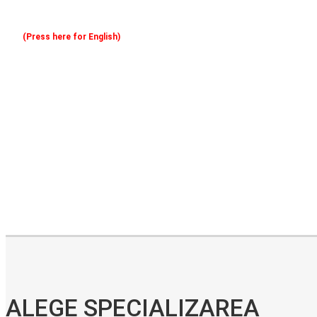
(Press here for English)
Oferim consultanță online gratuită și acces non-stop la specialiștii noștri. Solicitați gratuit 3 oferte și comparați prețul și serviciile înainte de a vă decide.
ALEGE SPECIALIZAREA