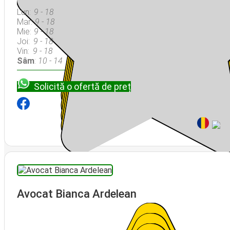
Lun:
9 - 18
Mar:
9 - 18
Mie:
9 - 18
Joi:
9 - 18
Vin:
9 - 18
Sâm
:
10 - 14
Solicită o ofertă de preț
Avocat Bianca Ardelean