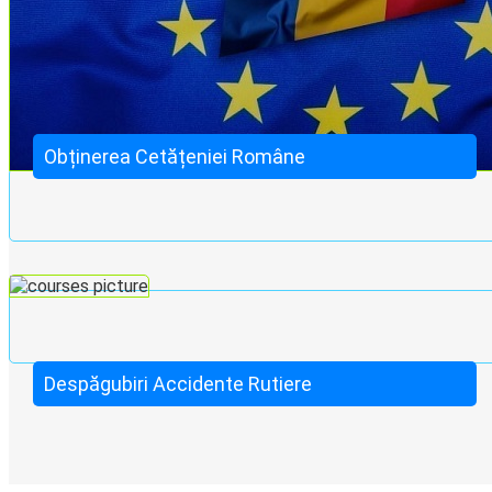
Obținerea Cetățeniei Române
Despăgubiri Accidente Rutiere