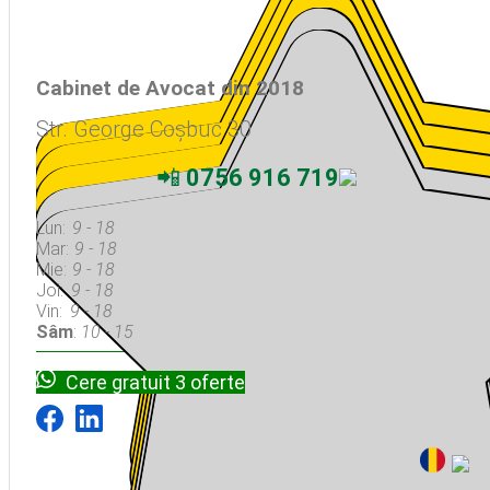
Cabinet de Avocat din 2018
Str. George Coșbuc 30
📲
0756 916 719
Lun:
9 - 18
Mar:
9 - 18
Mie:
9 - 18
Joi:
9 - 18
Vin:
9 - 18
Sâm
:
10 - 15
Cere gratuit 3 oferte