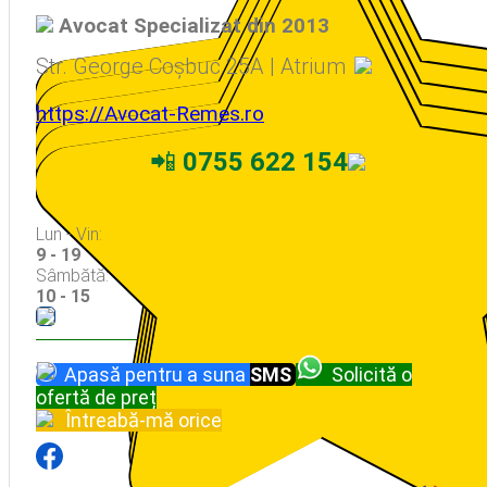
Avocat Specializat din 2013
Str. George Coșbuc 25A | Atrium
https://Avocat-Remes.ro
📲
0755 622 154
Lun - Vin:
9 - 19
Sâmbătă:
10 - 15
Apasă pentru a suna
SMS
Solicită o
ofertă de preț
Întreabă-mă orice