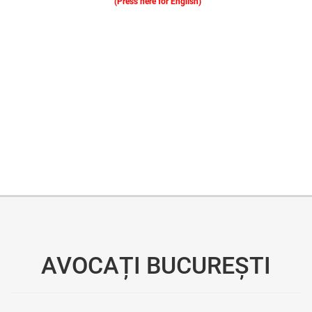
(Press here for English)
Oferim consultanță online gratuită și acces non-stop la specialiștii noștri. Solicitați gratuit 3 oferte și comparați prețul și serviciile înainte de a vă decide.
AVOCAȚI BUCUREȘTI