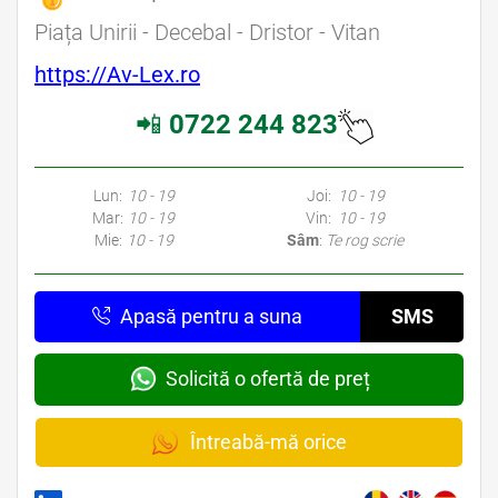
Piața Unirii - Decebal - Dristor - Vitan
https://Av-Lex.ro
📲
0722 244 823
Lun:
10 - 19
Joi:
10 - 19
Mar:
10 - 19
Vin:
10 - 19
Mie:
10 - 19
Sâm
:
Te rog scrie
Apasă pentru a suna
SMS
Solicită o ofertă de preț
Întreabă-mă orice