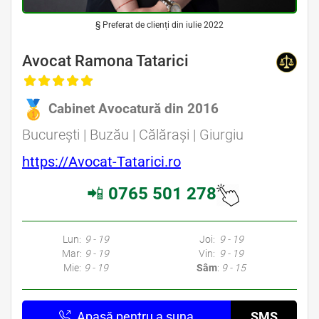
§ Preferat de clienți din iulie 2022
Avocat Ramona Tatarici
Cabinet Avocatură din 2016
București | Buzău | Călărași | Giurgiu
https://Avocat-Tatarici.ro
📲
0765 501 278
Lun:
9 - 19
Joi:
9 - 19
Mar:
9 - 19
Vin:
9 - 19
Mie:
9 - 19
Sâm
:
9 - 15
Apasă pentru a suna
SMS