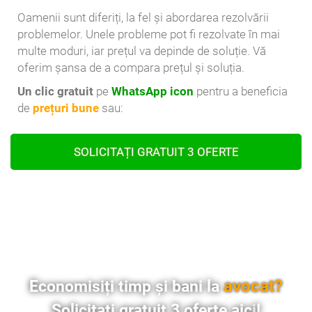
Oamenii sunt diferiți, la fel și abordarea rezolvării
problemelor. Unele probleme pot fi rezolvate în mai
multe moduri, iar prețul va depinde de soluție. Vă
oferim șansa de a compara prețul și soluția.
Un clic gratuit
pe
WhatsApp icon
pentru a beneficia
de
prețuri bune
sau:
SOLICITAȚI GRATUIT 3 OFERTE
avocat?
Economisiți timp și bani la
Solicitați gratuit 3 oferte
aici
!