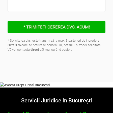
* TRIMITEȚI CEREREA DVS. ACUM!
* Solicitarea dvs. este transmisă la
max. 3 parteneri
de încredere
OʟɪʀO.ro
care se potrivesc domeniului, oraşului şi zonei solicitate.
Vă vor contacta
direct
cât mai curând posibil.
.
Servicii Juridice în București