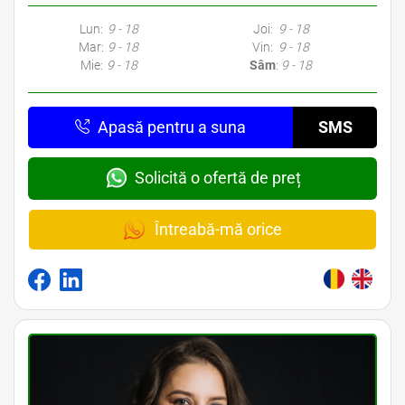
Lun:
9 - 18
Joi:
9 - 18
Mar:
9 - 18
Vin:
9 - 18
Mie:
9 - 18
Sâm
:
9 - 18
Apasă pentru a suna
SMS
Solicită o ofertă de preț
Întreabă-mă orice