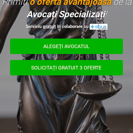
Primiți
o ofertă avantajoasă
de la
Avocați Specializați
!
Serviciu
gratuit
în colaborare cu
ALEGEȚI AVOCATUL
SOLICITAȚI GRATUIT 3 OFERTE