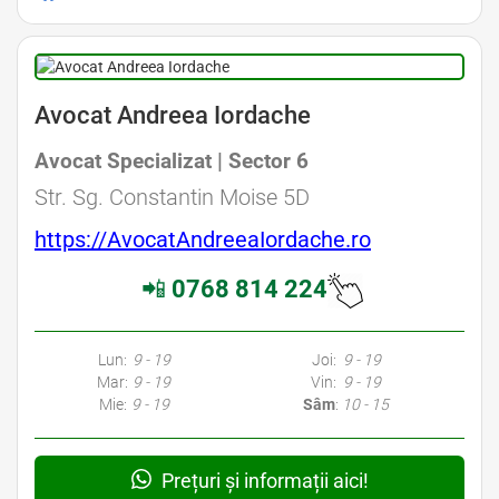
Avocat Andreea Iordache
Avocat Specializat | Sector 6
Str. Sg. Constantin Moise 5D
https://AvocatAndreeaIordache.ro
📲
0768 814 224
Lun:
9 - 19
Joi:
9 - 19
Mar:
9 - 19
Vin:
9 - 19
Mie:
9 - 19
Sâm
:
10 - 15
Prețuri și informații aici!