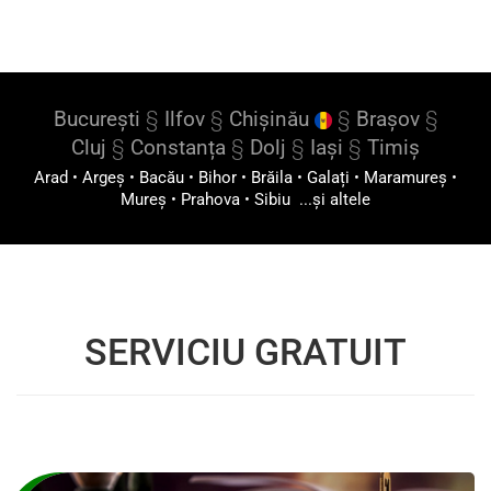
București
§
Ilfov
§
Chișinău
§
Brașov
§
Cluj
§
Constanța
§
Dolj
§
Iași
§
Timiș
Arad
•
Argeș
•
Bacău
•
Bihor
•
Brăila
•
Galați
•
Maramureș
•
Mureș
•
Prahova
•
Sibiu
...și altele
SERVICIU GRATUIT