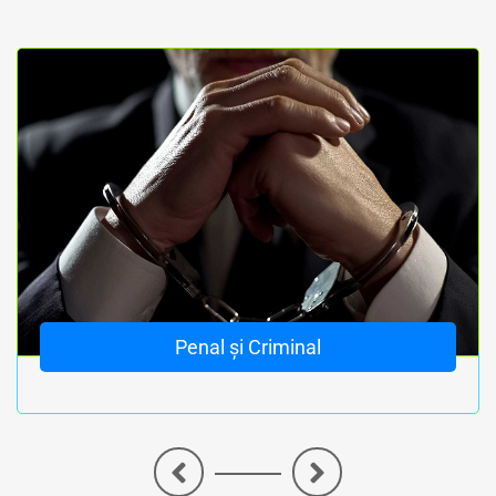
Penal și Criminal
<
>