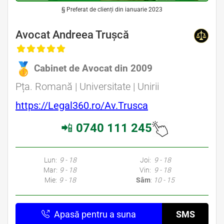
§ Preferat de clienți din ianuarie 2023
Avocat Andreea Trușcă
Cabinet de Avocat din 2009
Pța. Romană | Universitate | Unirii
https://Legal360.ro/Av.Trusca
📲
0740 111 245
Lun:
9 - 18
Joi:
9 - 18
Mar:
9 - 18
Vin:
9 - 18
Mie:
9 - 18
Sâm
:
10 - 15
Apasă pentru a suna
SMS