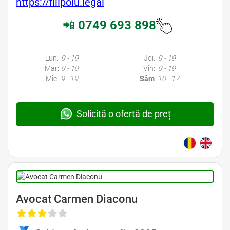
https://filipoiu.legal
📲
0749 693 898
Lun:
9 - 19
Joi:
9 - 19
Mar:
9 - 19
Vin:
9 - 19
Mie:
9 - 19
Sâm
:
10 - 17
Solicită o ofertă de preț
Avocat Carmen Diaconu