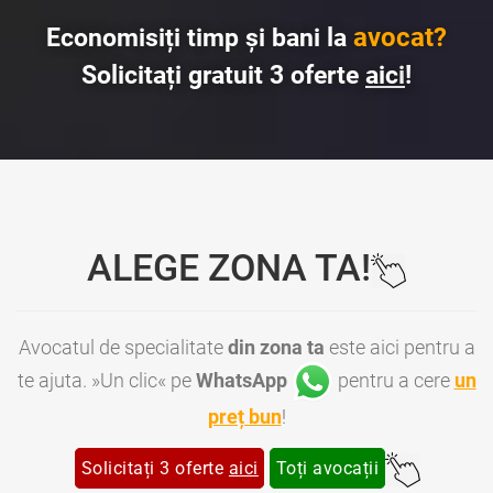
avocat?
Economisiți timp și bani la
Solicitați gratuit 3 oferte
aici
!
ALEGE ZONA TA!
Avocatul de specialitate
din zona ta
este aici pentru a
te ajuta. »Un clic« pe
WhatsApp
pentru a cere
un
preț bun
!
Solicitați 3 oferte
aici
Toți avocații