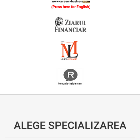
(Press here for English)
Oferim consultanță online gratuită și acces non-stop la specialiștii noștri. Solicitați gratuit 3 oferte și comparați prețul și serviciile înainte de a vă decide.
ALEGE SPECIALIZAREA