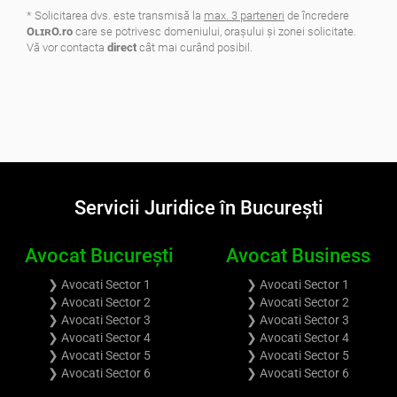
* Solicitarea dvs. este transmisă la
max. 3 parteneri
de încredere
OʟɪʀO.ro
care se potrivesc domeniului, oraşului şi zonei solicitate.
Vă vor contacta
direct
cât mai curând posibil.
.
Servicii Juridice în București
Avocat București
Avocat Business
❯ Avocati Sector 1
❯ Avocati Sector 1
❯ Avocati Sector 2
❯ Avocati Sector 2
❯ Avocati Sector 3
❯ Avocati Sector 3
❯ Avocati Sector 4
❯ Avocati Sector 4
❯ Avocati Sector 5
❯ Avocati Sector 5
❯ Avocati Sector 6
❯ Avocati Sector 6