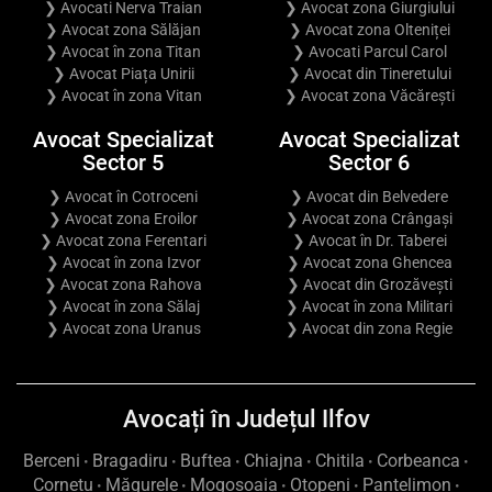
❯ Avocati Nerva Traian
❯ Avocat zona Giurgiului
❯ Avocat zona Sălăjan
❯ Avocat zona Olteniței
❯ Avocat în zona Titan
❯ Avocati Parcul Carol
❯ Avocat Piața Unirii
❯ Avocat din Tineretului
❯ Avocat în zona Vitan
❯ Avocat zona Văcărești
Avocat Specializat
Avocat Specializat
Sector 5
Sector 6
❯ Avocat în Cotroceni
❯ Avocat din Belvedere
❯ Avocat zona Eroilor
❯ Avocat zona Crângași
❯ Avocat zona Ferentari
❯ Avocat în Dr. Taberei
❯ Avocat în zona Izvor
❯ Avocat zona Ghencea
❯ Avocat zona Rahova
❯ Avocat din Grozăvești
❯ Avocat în zona Sălaj
❯ Avocat în zona Militari
❯ Avocat zona Uranus
❯ Avocat din zona Regie
Avocați în Județul Ilfov
Berceni
Bragadiru
Buftea
Chiajna
Chitila
Corbeanca
•
•
•
•
•
•
Cornetu
Măgurele
Mogoșoaia
Otopeni
Pantelimon
•
•
•
•
•