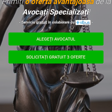
Primiți
o ofertă avantajoasă
de la
Avocați Specializați
!
- Serviciu
gratuit
în colaborare cu
-
ALEGEȚI AVOCATUL
SOLICITAȚI GRATUIT 3 OFERTE