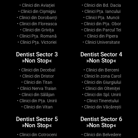
• Clinici din Aviației
• Clinici din Bd. Dacia
• Clinici din Cișmigiu
• Clinici Pța. Iancului
• Clinici din Dorobanți
• Clinici Pța. Muncii
• Clinici din Floreasca
• Clinici din Pța. Obor
• Clinici din Grivița
• Clinici din Parcul Tei
• Clinici Pța. Romană
• Clinici din Pipera
• Clinici Pța. Victoriei
• Clinici Universitate
Dentist Sector 3
Dentist Sector 4
»Non Stop«
»Non Stop«
• Clinici din Decebal
• Clinici din Berceni
• Clinici din Dristor
• Clinici în zona Carol
• Clinici din Titan
• Clinici din Giurgiului
• Clinici Nerva Traian
• Clinici din Olteniței
• Clinici din Sălăjan
• Clinici din Spl. Unirii
• Clinici din Pța. Unirii
• Clinici Tineretului
• Clinici din Vitan
• Clinici din Văcărești
Dentist Sector 5
Dentist Sector 6
»Non Stop«
»Non Stop«
• Clinici din Cotroceni
• Clinici din Belvedere