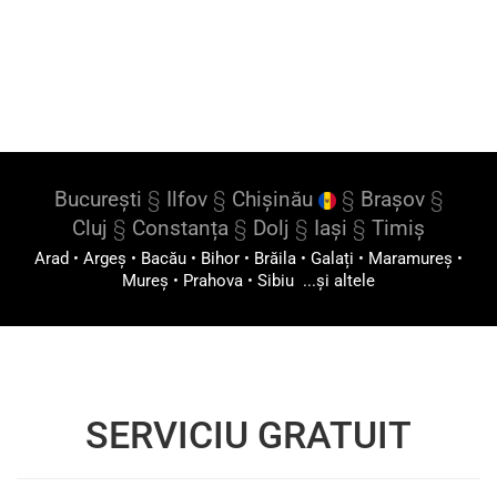
București
§
Ilfov
§
Chișinău
§
Brașov
§
Cluj
§
Constanța
§
Dolj
§
Iași
§
Timiș
Arad
•
Argeș
•
Bacău
•
Bihor
•
Brăila
•
Galați
•
Maramureș
•
Mureș
•
Prahova
•
Sibiu
...și altele
SERVICIU GRATUIT