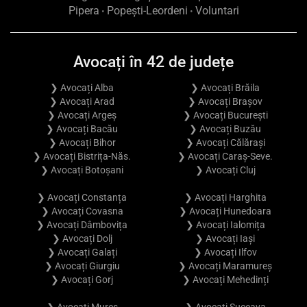
Pipera
Popești-Leordeni
Voluntari
•
•
Avocați în 42 de județe
❯ Avocați Alba
❯ Avocați Brăila
❯ Avocați Arad
❯ Avocați Brașov
❯ Avocați Argeș
❯ Avocați București
❯ Avocați Bacău
❯ Avocați Buzău
❯ Avocați Bihor
❯ Avocați Călărași
❯ Avocați Bistrița-Năs.
❯ Avocați Caraș-Seve.
❯ Avocați Botoșani
❯ Avocați Cluj
❯ Avocați Constanța
❯ Avocați Harghita
❯ Avocați Covasna
❯ Avocați Hunedoara
❯ Avocați Dâmbovița
❯ Avocați Ialomița
❯ Avocați Dolj
❯ Avocați Iași
❯ Avocați Galați
❯ Avocați Ilfov
❯ Avocați Giurgiu
❯ Avocați Maramureș
❯ Avocați Gorj
❯ Avocați Mehedinți
❯ Avocați Mureș
❯ Avocați Suceava