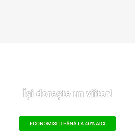
Își dorește un viitor!
ECONOMISIȚI PÂNĂ LA 40% AICI