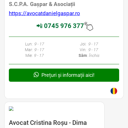
S.C.P.A. Gașpar & Asociații
https://avocatdanielgaspar.ro
📲
0745 976 377
Lun:
9 - 17
Joi:
9 - 17
Mar:
9 - 17
Vin:
9 - 17
Mie:
9 - 17
Sâm
:
Închis
Prețuri și informații aici!
Avocat Cristina Roșu - Dima