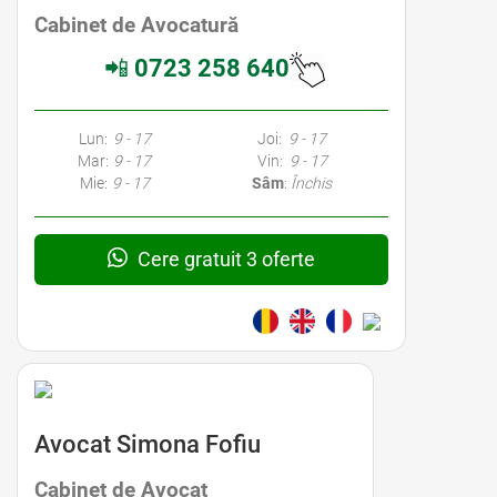
Cabinet de Avocatură
📲
0723 258 640
Lun:
9 - 17
Joi:
9 - 17
Mar:
9 - 17
Vin:
9 - 17
Mie:
9 - 17
Sâm
:
Închis
Cere gratuit 3 oferte
Avocat Simona Fofiu
Cabinet de Avocat