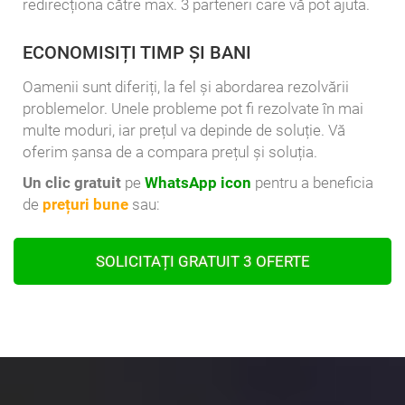
redirecționa către max. 3 parteneri care vă pot ajuta.
ECONOMISIȚI TIMP ȘI BANI
Oamenii sunt diferiți, la fel și abordarea rezolvării
problemelor. Unele probleme pot fi rezolvate în mai
multe moduri, iar prețul va depinde de soluție. Vă
oferim șansa de a compara prețul și soluția.
Un clic gratuit
pe
WhatsApp icon
pentru a beneficia
de
prețuri bune
sau:
SOLICITAȚI GRATUIT 3 OFERTE