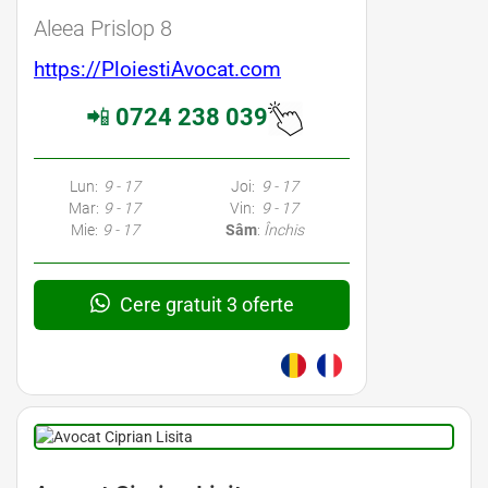
Aleea Prislop 8
https://PloiestiAvocat.com
📲
0724 238 039
Lun:
9 - 17
Joi:
9 - 17
Mar:
9 - 17
Vin:
9 - 17
Mie:
9 - 17
Sâm
:
Închis
Cere gratuit 3 oferte