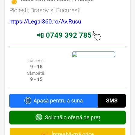
Ploiești, Brașov și București
https://Legal360.ro/Av.Rusu
📲
0749 392 785
Lun - Vin:
9 - 18
Sâmbătă:
9 - 15
Apasă pentru a suna
SMS
Solicită o ofertă de preț
Întreabă-mă orice