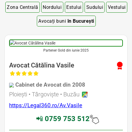
Zona Centrală
Nordului
Estului
Sudului
Vestului
Avocați buni
în București
Partener Gold din iunie 2025
Avocat Cătălina Vasile
Cabinet de Avocat din 2008
Ploiești • Târgoviște • Buzău
https://Legal360.ro/Av.Vasile
📲
0759 753 512