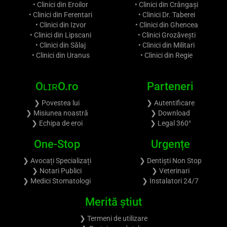
• Clinici din Eroilor
• Clinici din Crângași
• Clinici din Ferentari
• Clinici Dr. Taberei
• Clinici din Izvor
• Clinici din Ghencea
• Clinici din Lipscani
• Clinici Grozăvești
• Clinici din Sălaj
• Clinici din Militari
• Clinici din Uranus
• Clinici din Regie
OʟɪʀO.ro
Parteneri
❯ Povestea lui
❯ Autentificare
❯ Misiunea noastră
❯ Download
❯ Echipa de eroi
❯ Legal 360°
One-Stop
Urgențe
❯ Avocați Specializați
❯ Dentiști Non Stop
❯ Notari Publici
❯ Veterinari
❯ Medici Stomatologi
❯ Instalatori 24/7
Merită știut
❯ Termeni de utilizare