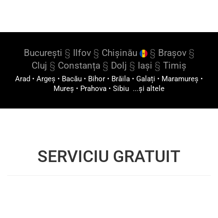
București
§
Ilfov
§
Chișinău
§
Brașov
§
Cluj
§
Constanța
§
Dolj
§
Iași
§
Timiș
Arad
•
Argeș
•
Bacău
•
Bihor
•
Brăila
•
Galați
•
Maramureș
•
Mureș
•
Prahova
•
Sibiu
...și altele
SERVICIU GRATUIT