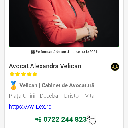
§§ Performanță de top din decembrie 2021
Avocat Alexandra Velican
Velican | Cabinet de Avocatură
Piața Unirii - Decebal - Dristor - Vitan
https://Av-Lex.ro
📲
0722 244 823