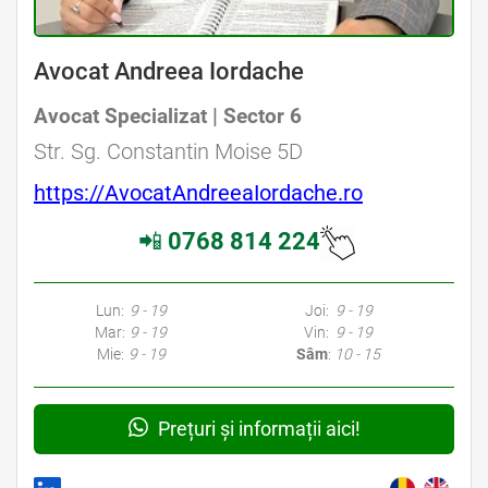
Avocat Andreea Iordache
Avocat Specializat | Sector 6
Str. Sg. Constantin Moise 5D
https://AvocatAndreeaIordache.ro
📲
0768 814 224
Lun:
9 - 19
Joi:
9 - 19
Mar:
9 - 19
Vin:
9 - 19
Mie:
9 - 19
Sâm
:
10 - 15
Prețuri și informații aici!