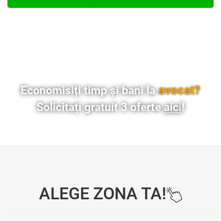
avocat?
Economisiți timp și bani la
Solicitați gratuit 3 oferte
aici
!
ALEGE ZONA TA!