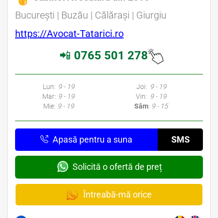
București | Buzău | Călărași | Giurgiu
https://Avocat-Tatarici.ro
📲
0765 501 278
Lun:
9 - 19
Joi:
9 - 19
Mar:
9 - 19
Vin:
9 - 19
Mie:
9 - 19
Sâm
:
9 - 15
Apasă pentru a suna
SMS
Solicită o ofertă de preț
Întreabă-mă orice