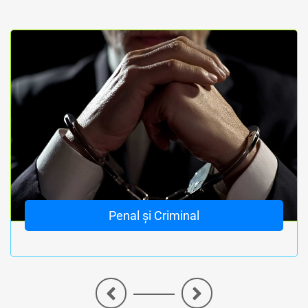
Penal și Criminal
<
>