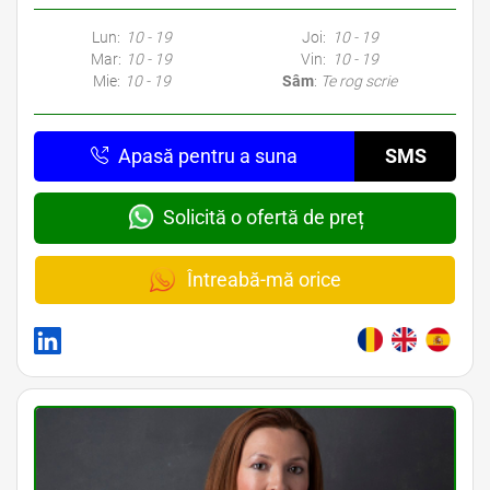
Lun:
10 - 19
Joi:
10 - 19
Mar:
10 - 19
Vin:
10 - 19
Mie:
10 - 19
Sâm
:
Te rog scrie
Apasă pentru a suna
SMS
Solicită o ofertă de preț
Întreabă-mă orice