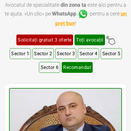
Avocatul de specialitate
din zona ta
este aici pentru a
te ajuta. »Un clic« pe
WhatsApp
pentru a cere
un
preț bun
!
Solicitați gratuit 3 oferte
Toți avocații
Sector 1
Sector 2
Sector 3
Sector 4
Sector 5
Sector 6
Recomandat
avocat Bucuresti • avocat bun Bucuresti • avocat ieftin Bucuresti • avocati Bucuresti • cabinet avocatura sector 1
Bucuresti • cabinet avocatura sector 2 Bucuresti • cabinet avocatura sector 3 Bucuresti • cabinet avocatura sector 4
Bucuresti • cabinet avocatura sector 5 Bucuresti • cabinet avocatura sector 6 Bucuresti