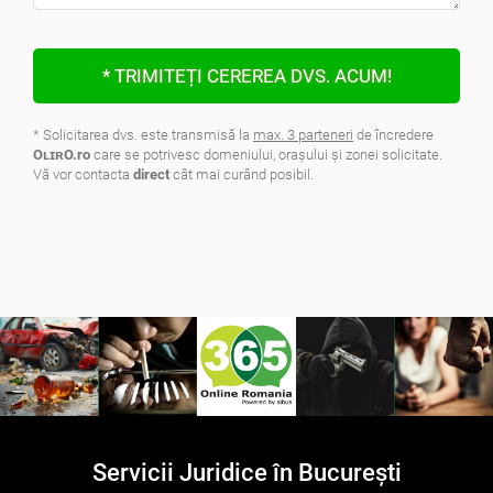
* TRIMITEȚI CEREREA DVS. ACUM!
* Solicitarea dvs. este transmisă la
max. 3 parteneri
de încredere
OʟɪʀO.ro
care se potrivesc domeniului, oraşului şi zonei solicitate.
Vă vor contacta
direct
cât mai curând posibil.
.
Servicii Juridice în București