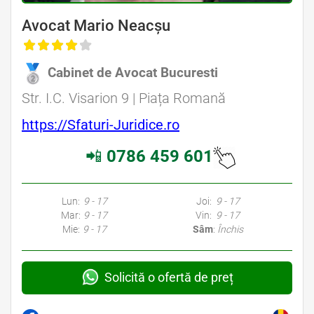
Avocat Mario Neacșu
Cabinet de Avocat Bucuresti
Str. I.C. Visarion 9 | Piața Romană
https://Sfaturi-Juridice.ro
📲
0786 459 601
Lun:
9 - 17
Joi:
9 - 17
Mar:
9 - 17
Vin:
9 - 17
Mie:
9 - 17
Sâm
:
Închis
Solicită o ofertă de preț