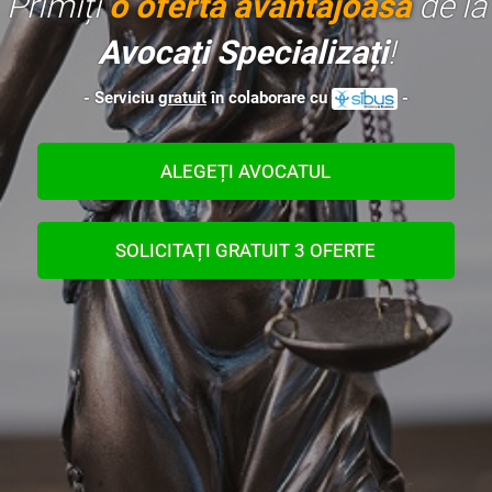
Primiți
o ofertă avantajoasă
de la
Avocați Specializați
!
- Serviciu
gratuit
în colaborare cu
-
ALEGEȚI AVOCATUL
SOLICITAȚI GRATUIT 3 OFERTE