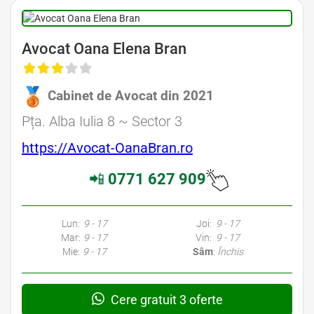
Avocat Oana Elena Bran
Cabinet de Avocat din 2021
Pța. Alba Iulia 8 ~ Sector 3
https://Avocat-OanaBran.ro
📲
0771 627 909
Lun:
9 - 17
Joi:
9 - 17
Mar:
9 - 17
Vin:
9 - 17
Mie:
9 - 17
Sâm
:
Închis
Cere gratuit 3 oferte