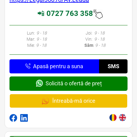
📲
0727 763 358
Lun:
9 - 18
Joi:
9 - 18
Mar:
9 - 18
Vin:
9 - 18
Mie:
9 - 18
Sâm
:
9 - 18
Apasă pentru a suna
SMS
Solicită o ofertă de preț
Întreabă-mă orice