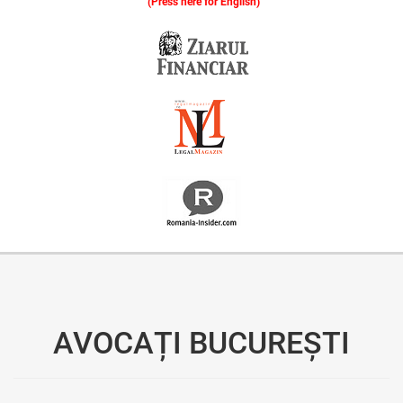
(Press here for English)
Oferim consultanță online gratuită și acces non-stop la specialiștii noștri. Solicitați gratuit 3 oferte și comparați prețul și serviciile înainte de a vă decide.
AVOCAȚI BUCUREȘTI