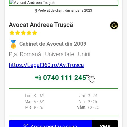
§ Preferat de clienți din ianuarie 2023
Avocat Andreea Trușcă
Cabinet de Avocat din 2009
Pța. Romană | Universitate | Unirii
https://Legal360.ro/Av.Trusca
📲
0740 111 245
Lun:
9 - 18
Joi:
9 - 18
Mar:
9 - 18
Vin:
9 - 18
Mie:
9 - 18
Sâm
:
10 - 15
Apasă pentru a suna
SMS