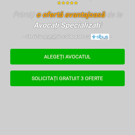
★★★★★
Primiți
o ofertă avantajoasă
de la
Avocați Specializați
!
- Serviciu
gratuit
în colaborare cu
-
ALEGEȚI AVOCATUL
SOLICITAȚI GRATUIT 3 OFERTE