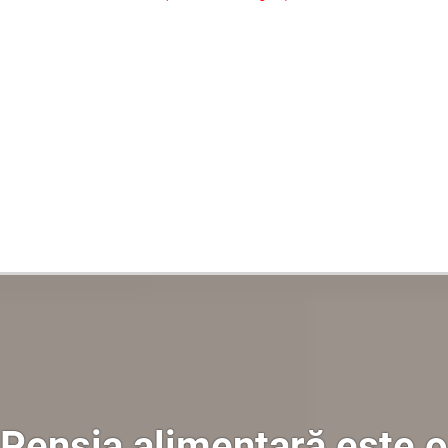
Oferim consultanță online gratuită și acces non-stop la specialiștii noștri. Solicitați gratuit 3 oferte și comparați prețul și serviciile înainte de a vă decide.
Pensia alimentară este o