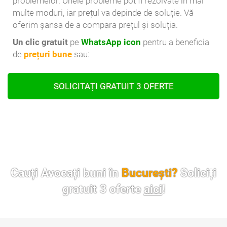
problemelor. Unele probleme pot fi rezolvate în mai
multe moduri, iar prețul va depinde de soluție. Vă
oferim șansa de a compara prețul și soluția.
Un clic gratuit
pe
WhatsApp icon
pentru a beneficia
de
prețuri bune
sau:
SOLICITAȚI GRATUIT 3 OFERTE
Cauți Avocați buni în
București?
Soliciți
gratuit 3 oferte
aici
!