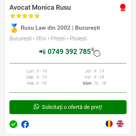
Avocat Monica Rusu
Rusu Law din 2002 | București
București • Ilfov • Pitești • Ploiești
📲
0749 392 785
Lun:
9 - 19
Joi:
9 - 19
Mar:
9 - 19
Vin:
9 - 19
Mie:
9 - 19
Sâm
:
10 - 18
Solicitați o ofertă de preț!