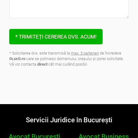
* TRIMITEȚI CEREREA DVS. ACUM!
* Solicitarea dvs. este transmisă la
max. 3 parteneri
de încredere
OʟɪʀO.ro
care se potrivesc domeniului, oraşului şi zonei solicitate.
Vă vor contacta
direct
cât mai curând posibil.
.
Servicii Juridice în București
Avocat București
Avocat Business