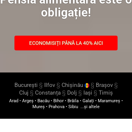
obligație!
ECONOMISIȚI PÂNĂ LA 40% AICI
București
§
Ilfov
§
Chișinău
§
Brașov
§
Cluj
§
Constanța
§
Dolj
§
Iași
§
Timiș
Arad
•
Argeș
•
Bacău
•
Bihor
•
Brăila
•
Galați
•
Maramureș
•
Mureș
•
Prahova
•
Sibiu
...și altele