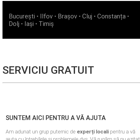
București
•
Ilfov
•
Brașov
•
Cluj
•
Constanța
•
Dolj
•
Iași
•
Timiș
SERVICIU GRATUIT
SUNTEM AICI PENTRU A VĂ AJUTA
Am adunat un grup puternic de
experți locali
pentru a vă
ajuta cu întrebările și problemele dvs. Vă rugăm să nu ezitaț