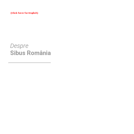
(Click here for English)
Oferim consultanță online gratuită și acces non-stop la specialiștii noștri. Solicitați gratuit 3 oferte și comparați prețul și serviciile înainte de a vă decide.
Despre
Sibus România