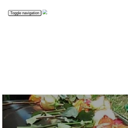
Toggle navigation
SERVICIU GRATUIT
CONTACT
DOMENII
PARTENERI
- SERVICIU GRATUIT
- ASISTENȚĂ CLIENȚI
- TOATE DOMENIILE
- PARTENERI NOI
HOW THE SERVICE WORKS