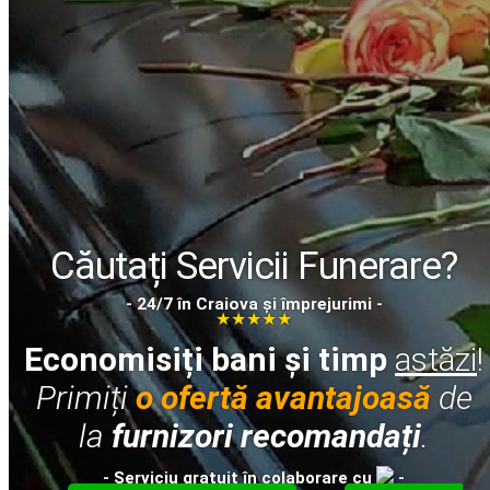
Căutați Servicii Funerare?
- 24/7 în Craiova și împrejurimi -
★★★★★
Economisiți bani și timp
astăzi
!
Primiți
o ofertă avantajoasă
de
la
furnizori recomandați
.
- Serviciu
gratuit
în colaborare cu
-