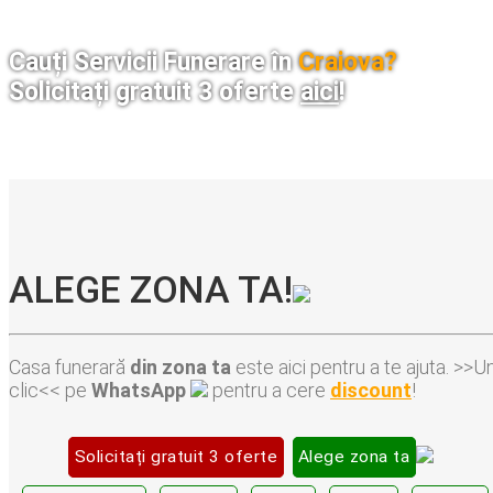
Cauți Servicii Funerare în
Craiova?
Solicitați gratuit 3 oferte
aici
!
ALEGE ZONA TA!
Casa funerară
din zona ta
este aici pentru a te ajuta. >>U
clic<< pe
WhatsApp
pentru a cere
discount
!
Solicitați gratuit 3 oferte
Alege zona ta