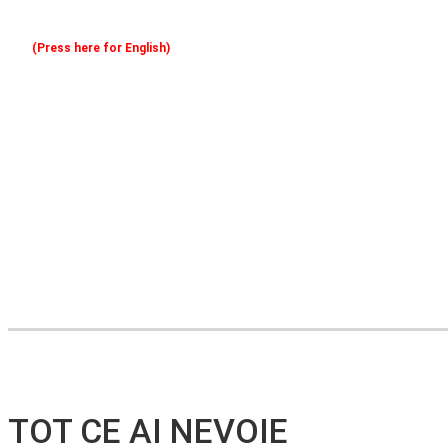
(Press here for English)
Oferim consultanță online gratuită și acces non-stop la specialiștii noștri. Solicitați gratuit 3 oferte și comparați prețul și serviciile înainte de a vă decide.
TOT CE AI NEVOIE