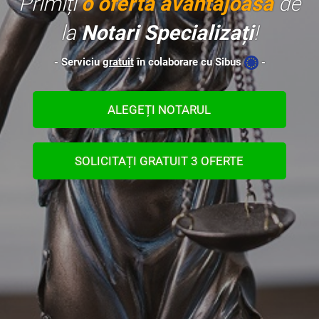
Primiți
o ofertă avantajoasă
de
la
Notari Specializați
!
- Serviciu
gratuit
în colaborare cu Sibus
-
ALEGEȚI NOTARUL
SOLICITAȚI GRATUIT 3 OFERTE