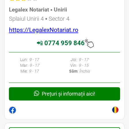
Legalex Notariat ▪︎ Unirii
Avocat Specializat în Drept Civil • Avocat Specializat în Dreptul Familiei
Splaiul Unirii 4 ▪︎ Sector 4
https://LegalexNotariat.ro
📲
0774 959 846
Avocati Bucuresti • Cabinete Avocatura Bucuresti • Avocati Specializati Bucuresti • Avocat Bun Bucuresti • Avocat Bucuresti • Bucuresti Avocat • Avocat
Specializat Bucuresti
Lun:
9 - 17
Joi:
9 - 17
Mar:
9 - 17
Vin:
9 - 15
Mie:
9 - 17
Sâm
:
Închis
Prețuri și informații aici!