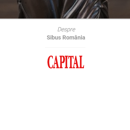
Despre
Sibus România