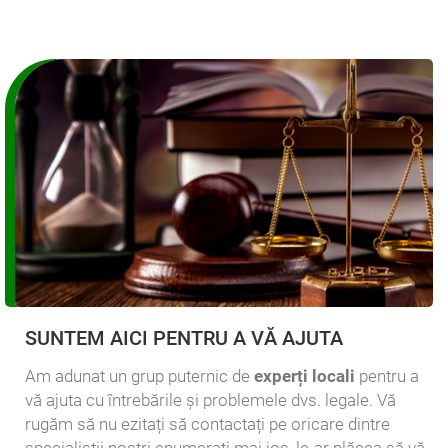
SUNTEM AICI PENTRU A VĂ AJUTA
Am adunat un grup puternic de
experți locali
pentru a
vă ajuta cu întrebările și problemele dvs. legale. Vă
rugăm să nu ezitați să contactați pe oricare dintre