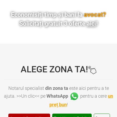
avocat?
Economisiți timp și bani la
Solicitați gratuit 3 oferte
aici
!
ALEGE ZONA TA!
Notarul specialist
din zona ta
este aici pentru a te
ajuta. >>Un clic<< pe
WhatsApp
pentru a cere
un
preț bun
!