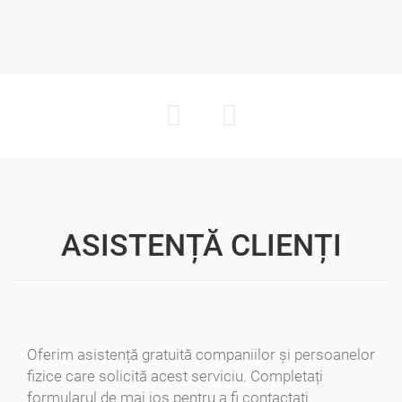
ASISTENȚĂ CLIENȚI
Avocat Specializat în Drept Civil • Avocat Specializat în Dreptul Familiei
Notar Ioana Dragomir
Oferim asistență gratuită companiilor și persoanelor
fizice care solicită acest serviciu. Completați
S.P.N. Riba şi Dragomir
formularul de mai jos pentru a fi contactați.
Avocat Specializat în Drept Civil • Avocat Specializat în Dreptul Familiei