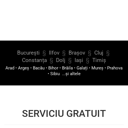
București
§
Ilfov
§
Brașov
§
Cluj
§
Constanța
§
Dolj
§
Iași
§
Timiș
Arad
•
Argeș
•
Bacău
•
Bihor
•
Brăila
•
Galați
•
Mureș
•
Prahova
•
Sibiu
...și altele
SERVICIU GRATUIT