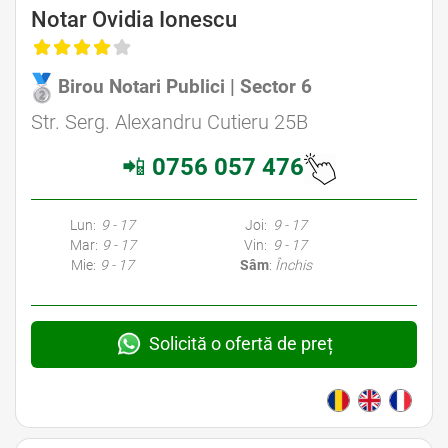
Avocat Specializat în Drept Civil • Avocat Specializat în Dreptul Familiei
Notar Ovidia Ionescu
Birou Notari Publici | Sector 6
Avocat Specializat în Drept Civil • Avocat Specializat în Dreptul Familiei
Str. Serg. Alexandru Cutieru 25B
📲
0756 057 476
Avocati Bucuresti • Cabinete Avocatura Bucuresti • Avocati Specializati Bucuresti • Avocat Bun Bucuresti • Avocat Bucuresti • Bucuresti Avocat • Avocat
Specializat Bucuresti
Lun:
9 - 17
Joi:
9 - 17
Mar:
9 - 17
Vin:
9 - 17
Mie:
9 - 17
Sâm
:
Închis
Solicită o ofertă de preț