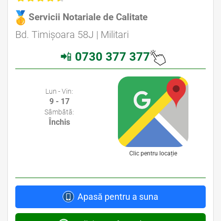
Servicii Notariale de Calitate
Avocat Specializat în Drept Civil • Avocat Specializat în Dreptul Familiei
Bd. Timișoara 58J | Militari
📲
0730 377 377
Avocati Bucuresti • Cabinete Avocatura Bucuresti • Avocati Specializati Bucuresti • Avocat Bun Bucuresti
Lun - Vin:
9 - 17
Sâmbătă:
Închis
Clic pentru locație
Apasă pentru a suna