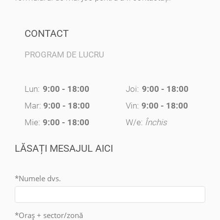
Str. Cluceru Udricani 20 | Sector 3
https://birounotarialbucuresti.ro
CONTACT
📲
0752 555 173
PROGRAM DE LUCRU
Avocati Bucuresti • Cabinete Avocatura Bucuresti • Avocati Specializati Bucuresti • Avocat Bun Bucuresti • Avocat Bucuresti • Bucuresti Avocat • Avocat
Specializat Bucuresti
Lun:
9 - 17
Joi:
9 - 17
Mar:
9 - 17
Vin:
9 - 15
Lun:
9:00 - 18:00
Joi:
9:00 - 18:00
Mie:
9 - 17
Sâm
:
Închis
Mar:
9:00 - 18:00
Vin:
9:00 - 18:00
Mie:
9:00 - 18:00
W/e:
Închis
Prețuri și informații aici!
LĂSAȚI MESAJUL AICI
*Numele dvs.
*Oraș + sector/zonă