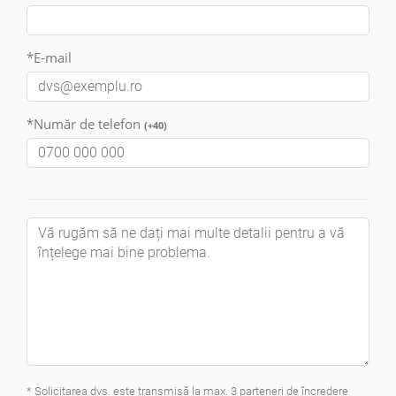
*E-mail
*Număr de telefon
(+40)
Avocat Specializat în Drept Civil • Avocat Specializat în Dreptul Familiei
Notar Magdalena Marinca
Danacica & Marinca
Avocat Specializat în Drept Civil • Avocat Specializat în Dreptul Familiei
Bd. Ion Mihalache 227 ~ Grivița
* Solicitarea dvs. este transmisă la
max. 3 parteneri
de încredere