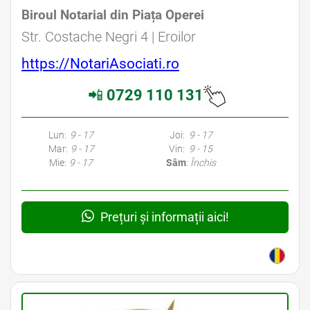
Biroul Notarial din Piața Operei
Avocat Specializat în Drept Civil • Avocat Specializat în Dreptul Familiei
Str. Costache Negri 4 | Eroilor
https://NotariAsociati.ro
📲
0729 110 131
Avocati Bucuresti • Cabinete Avocatura Bucuresti • Avocati Specializati Bucuresti • Avocat Bun Bucuresti • Avocat Bucuresti • Bucuresti Avocat • Avocat
Specializat Bucuresti
Lun:
9 - 17
Joi:
9 - 17
Mar:
9 - 17
Vin:
9 - 15
Mie:
9 - 17
Sâm
:
Închis
Prețuri și informații aici!