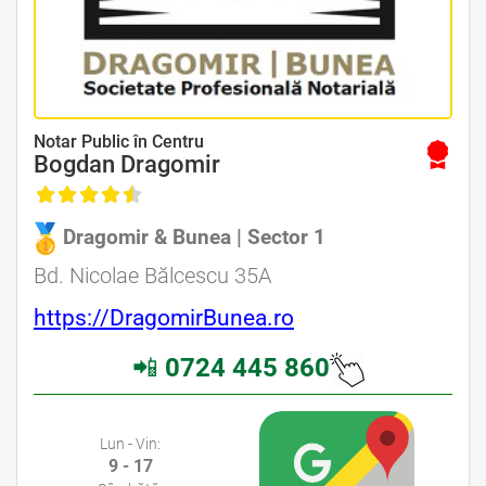
Avocat Specializat în Drept Civil • Avocat Specializat în Dreptul Familiei
Notar Public în Centru
Bogdan Dragomir
Dragomir & Bunea | Sector 1
Avocat Specializat în Drept Civil • Avocat Specializat în Dreptul Familiei
Bd. Nicolae Bălcescu 35A
https://DragomirBunea.ro
📲
0724 445 860
Avocati Bucuresti • Cabinete Avocatura Bucuresti • Avocati Specializati Bucuresti • Avocat Bun Bucuresti
Lun - Vin:
9 - 17