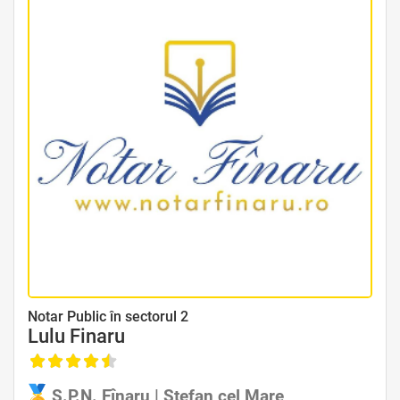
Avocat Specializat în Drept Civil • Avocat Specializat în Dreptul Familiei
Notar Public în sectorul 2
Lulu Finaru
S.P.N. Fînaru | Ștefan cel Mare