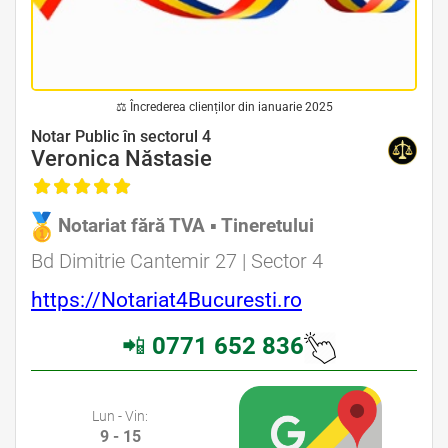
⚖ Încrederea clienților din ianuarie 2025
Avocat Specializat în Drept Civil • Avocat Specializat în Dreptul Familiei
Notar Public în sectorul 4
Veronica Năstasie
Notariat fără TVA ▪ Tineretului
Avocat Specializat în Drept Civil • Avocat Specializat în Dreptul Familiei
Bd Dimitrie Cantemir 27 | Sector 4
https://Notariat4Bucuresti.ro
📲
0771 652 836
Avocati Bucuresti • Cabinete Avocatura Bucuresti • Avocati Specializati Bucuresti • Avocat Bun Bucuresti
Lun - Vin:
9 - 15