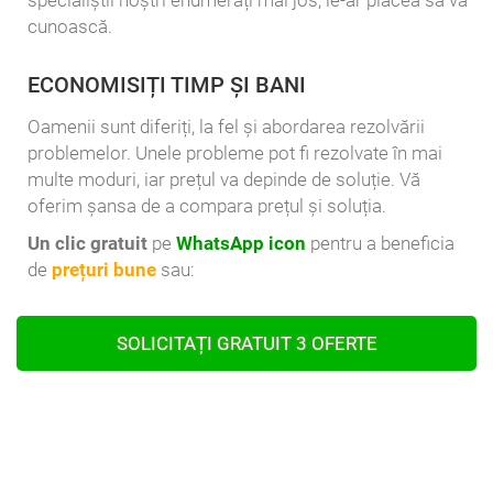
specialiștii noștri enumerați mai jos, le-ar plăcea să vă
cunoască.
ECONOMISIȚI TIMP ȘI BANI
Oamenii sunt diferiți, la fel și abordarea rezolvării
problemelor. Unele probleme pot fi rezolvate în mai
multe moduri, iar prețul va depinde de soluție. Vă
oferim șansa de a compara prețul și soluția.
Un clic gratuit
pe
WhatsApp icon
pentru a beneficia
de
prețuri bune
sau:
SOLICITAȚI GRATUIT 3 OFERTE