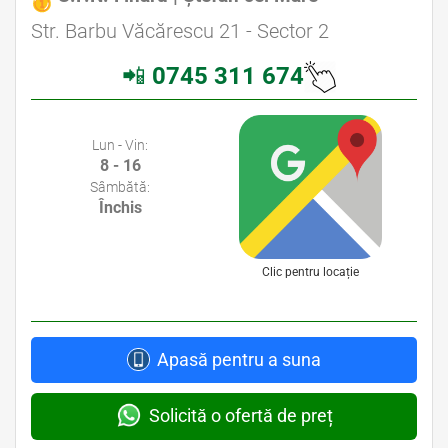
Avocat Specializat în Drept Civil • Avocat Specializat în Dreptul Familiei
Str. Barbu Văcărescu 21 - Sector 2
📲
0745 311 674
Avocati Bucuresti • Cabinete Avocatura Bucuresti • Avocati Specializati Bucuresti • Avocat Bun Bucuresti
Lun - Vin:
8 - 16
Sâmbătă:
Închis
Clic pentru locație
Apasă pentru a suna
Solicită o ofertă de preț