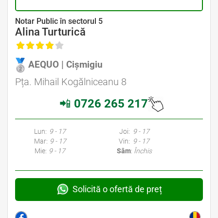
Avocat Specializat în Drept Civil • Avocat Specializat în Dreptul Familiei
Notar Public în sectorul 5
Alina Turturică
AEQUO | Cișmigiu
Avocat Specializat în Drept Civil • Avocat Specializat în Dreptul Familiei
Pța. Mihail Kogălniceanu 8
📲
0726 265 217
Avocati Bucuresti • Cabinete Avocatura Bucuresti • Avocati Specializati Bucuresti • Avocat Bun Bucuresti • Avocat Bucuresti • Bucuresti Avocat • Avocat
Specializat Bucuresti
Lun:
9 - 17
Joi:
9 - 17
Mar:
9 - 17
Vin:
9 - 17
Mie:
9 - 17
Sâm
:
Închis
Solicită o ofertă de preț