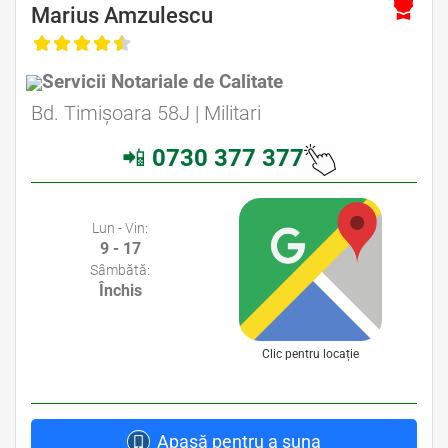
Marius Amzulescu
Servicii Notariale de Calitate
Avocat Specializat în Drept Civil • Avocat Specializat în Dreptul Familiei
Bd. Timișoara 58J | Militari
📲
0730 377 377
Avocati Bucuresti • Cabinete Avocatura Bucuresti • Avocati Specializati Bucuresti • Avocat Bun Bucuresti
Lun - Vin:
9 - 17
Sâmbătă:
Închis
Clic pentru locație
Apasă pentru a suna