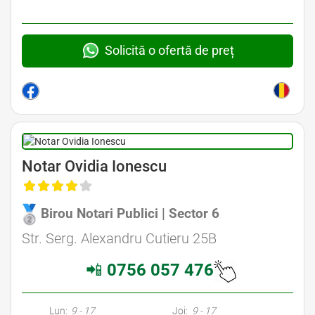
Solicită o ofertă de preț
Avocat Specializat în Drept Civil • Avocat Specializat în Dreptul Familiei
Notar Ovidia Ionescu
Birou Notari Publici | Sector 6
Avocat Specializat în Drept Civil • Avocat Specializat în Dreptul Familiei
Str. Serg. Alexandru Cutieru 25B
📲
0756 057 476
Avocati Bucuresti • Cabinete Avocatura Bucuresti • Avocati Specializati Bucuresti • Avocat Bun Bucuresti • Avocat Bucuresti • Bucuresti Avocat • Avocat
Specializat Bucuresti
Lun:
9 - 17
Joi:
9 - 17