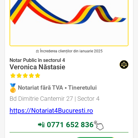
⚖ Încrederea clienților din ianuarie 2025
Avocat Specializat în Drept Civil • Avocat Specializat în Dreptul Familiei
Notar Public în sectorul 4
Veronica Năstasie
Notariat fără TVA ▪ Tineretului
Avocat Specializat în Drept Civil • Avocat Specializat în Dreptul Familiei
Bd Dimitrie Cantemir 27 | Sector 4
https://Notariat4Bucuresti.ro
📲
0771 652 836
Avocati Bucuresti • Cabinete Avocatura Bucuresti • Avocati Specializati Bucuresti • Avocat Bun Bucuresti