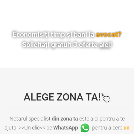
avocat?
Economisiți timp și bani la
Solicitați gratuit 3 oferte
aici
!
ALEGE ZONA TA!
Notarul specialist
din zona ta
este aici pentru a te
ajuta. >>Un clic<< pe
WhatsApp
pentru a cere
un