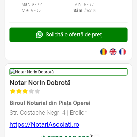
Mar:
9 - 17
Vin:
9 - 17
Mie:
9 - 17
Sâm
:
Închis
Solicită o ofertă de preț
Avocat Specializat în Drept Civil • Avocat Specializat în Dreptul Familiei
Notar Norin Dobrotă
Biroul Notarial din Piața Operei
Avocat Specializat în Drept Civil • Avocat Specializat în Dreptul Familiei
Str. Costache Negri 4 | Eroilor
https://NotariAsociati.ro