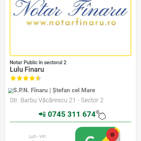
Avocat Specializat în Drept Civil • Avocat Specializat în Dreptul Familiei
Notar Public în sectorul 2
Lulu Finaru
S.P.N. Fînaru | Ștefan cel Mare
Avocat Specializat în Drept Civil • Avocat Specializat în Dreptul Familiei
Str. Barbu Văcărescu 21 - Sector 2
📲
0745 311 674
Avocati Bucuresti • Cabinete Avocatura Bucuresti • Avocati Specializati Bucuresti • Avocat Bun Bucuresti
Lun - Vin: