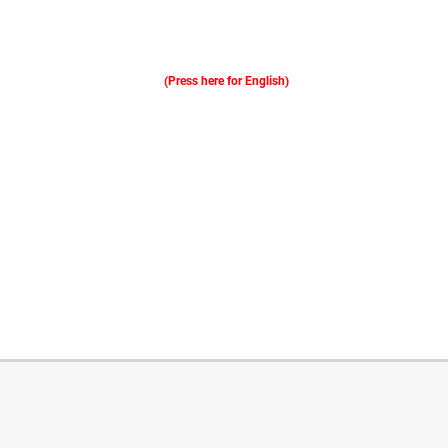
(Press here for English)
Oferim consultanță online gratuită și acces non-stop la specialiștii noștri. Solicitați gratuit 3 oferte și comparați prețul și serviciile înainte de a vă decide.