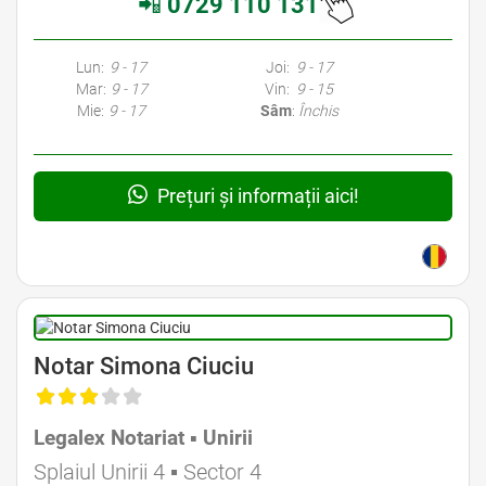
📲
0729 110 131
Avocati Bucuresti • Cabinete Avocatura Bucuresti • Avocati Specializati Bucuresti • Avocat Bun Bucuresti • Avocat Bucuresti • Bucuresti Avocat • Avocat
Specializat Bucuresti
Lun:
9 - 17
Joi:
9 - 17
Mar:
9 - 17
Vin:
9 - 15
Mie:
9 - 17
Sâm
:
Închis
Prețuri și informații aici!
Avocat Specializat în Drept Civil • Avocat Specializat în Dreptul Familiei
Notar Simona Ciuciu
Legalex Notariat ▪︎ Unirii
Avocat Specializat în Drept Civil • Avocat Specializat în Dreptul Familiei
Splaiul Unirii 4 ▪︎ Sector 4