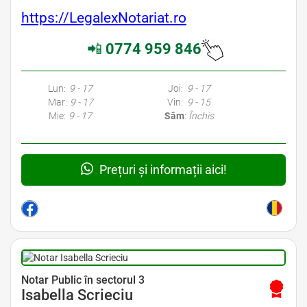
https://LegalexNotariat.ro
📲
0774 959 846
Avocati Bucuresti • Cabinete Avocatura Bucuresti • Avocati Specializati Bucuresti • Avocat Bun Bucuresti • Avocat Bucuresti • Bucuresti Avocat • Avocat
Specializat Bucuresti
Lun:
9 - 17
Joi:
9 - 17
Mar:
9 - 17
Vin:
9 - 15
Mie:
9 - 17
Sâm
:
Închis
Prețuri și informații aici!
Avocat Specializat în Drept Civil • Avocat Specializat în Dreptul Familiei
Notar Public în sectorul 3
Isabella Scrieciu