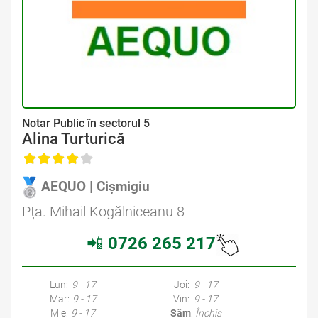
Avocat Specializat în Drept Civil • Avocat Specializat în Dreptul Familiei
Notar Public în sectorul 5
Alina Turturică
AEQUO | Cișmigiu
Avocat Specializat în Drept Civil • Avocat Specializat în Dreptul Familiei
Pța. Mihail Kogălniceanu 8
📲
0726 265 217
Avocati Bucuresti • Cabinete Avocatura Bucuresti • Avocati Specializati Bucuresti • Avocat Bun Bucuresti • Avocat Bucuresti • Bucuresti Avocat • Avocat
Specializat Bucuresti
Lun:
9 - 17
Joi:
9 - 17
Mar:
9 - 17
Vin:
9 - 17
Mie:
9 - 17
Sâm
:
Închis