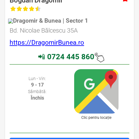
Bogdan Dragomir
Dragomir & Bunea | Sector 1
Avocat Specializat în Drept Civil • Avocat Specializat în Dreptul Familiei
Bd. Nicolae Bălcescu 35A
https://DragomirBunea.ro
📲
0724 445 860
Avocati Bucuresti • Cabinete Avocatura Bucuresti • Avocati Specializati Bucuresti • Avocat Bun Bucuresti
Lun - Vin:
9 - 17
Sâmbătă:
Închis
Clic pentru locație