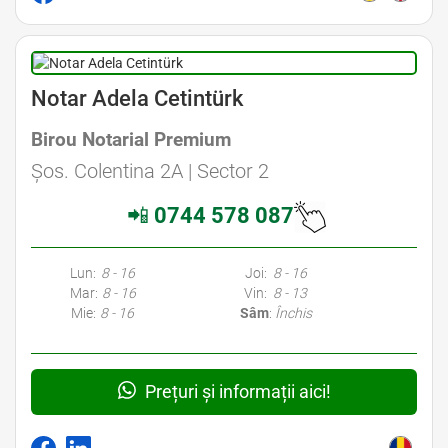
Avocat Specializat în Drept Civil • Avocat Specializat în Dreptul Familiei
Notar Adela Cetintürk
Birou Notarial Premium
Avocat Specializat în Drept Civil • Avocat Specializat în Dreptul Familiei
Șos. Colentina 2A | Sector 2
📲
0744 578 087
Avocati Bucuresti • Cabinete Avocatura Bucuresti • Avocati Specializati Bucuresti • Avocat Bun Bucuresti • Avocat Bucuresti • Bucuresti Avocat • Avocat
Specializat Bucuresti
Lun:
8 - 16
Joi:
8 - 16
Mar:
8 - 16
Vin:
8 - 13
Mie:
8 - 16
Sâm
:
Închis
Prețuri și informații aici!