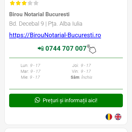
Birou Notarial Bucuresti
Avocat Specializat în Drept Civil • Avocat Specializat în Dreptul Familiei
Bd. Decebal 9 | Pța. Alba Iulia
https://BirouNotarial-Bucuresti.ro
📲
0744 707 007
Avocati Bucuresti • Cabinete Avocatura Bucuresti • Avocati Specializati Bucuresti • Avocat Bun Bucuresti • Avocat Bucuresti • Bucuresti Avocat • Avocat
Specializat Bucuresti
Lun:
9 - 17
Joi:
9 - 17
Mar:
9 - 17
Vin:
9 - 17
Mie:
9 - 17
Sâm
:
Închis
Prețuri și informații aici!