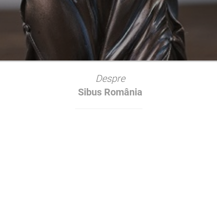
.
Despre
Sibus România