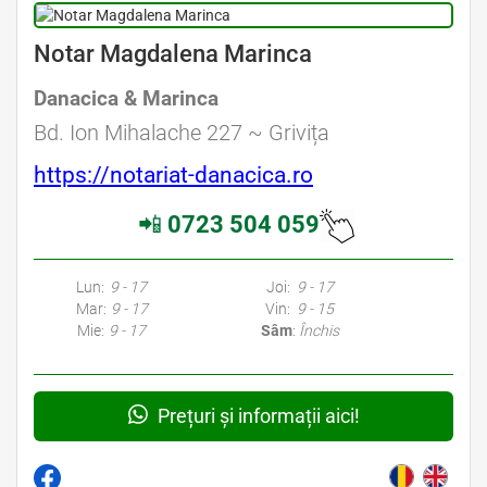
Avocat Specializat în Drept Civil • Avocat Specializat în Dreptul Familiei
Notar Magdalena Marinca
Danacica & Marinca
Avocat Specializat în Drept Civil • Avocat Specializat în Dreptul Familiei
Bd. Ion Mihalache 227 ~ Grivița
https://notariat-danacica.ro
📲
0723 504 059
Avocati Bucuresti • Cabinete Avocatura Bucuresti • Avocati Specializati Bucuresti • Avocat Bun Bucuresti • Avocat Bucuresti • Bucuresti Avocat • Avocat
Specializat Bucuresti
Lun:
9 - 17
Joi:
9 - 17
Mar:
9 - 17
Vin:
9 - 15
Mie:
9 - 17
Sâm
:
Închis
Prețuri și informații aici!