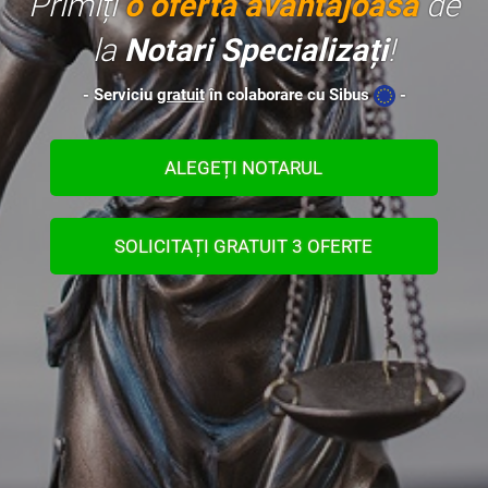
Primiți
o ofertă avantajoasă
de
la
Notari Specializați
!
- Serviciu
gratuit
în colaborare cu Sibus
-
ALEGEȚI NOTARUL
SOLICITAȚI GRATUIT 3 OFERTE