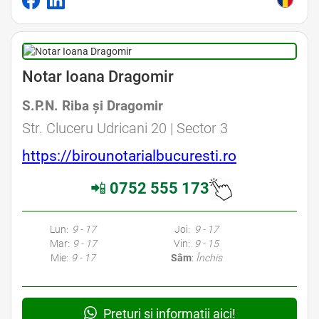
Avocat Specializat în Drept Civil • Avocat Specializat în Dreptul Familiei
Notar Ioana Dragomir
S.P.N. Riba şi Dragomir
Avocat Specializat în Drept Civil • Avocat Specializat în Dreptul Familiei
Str. Cluceru Udricani 20 | Sector 3
https://birounotarialbucuresti.ro
📲
0752 555 173
Avocati Bucuresti • Cabinete Avocatura Bucuresti • Avocati Specializati Bucuresti • Avocat Bun Bucuresti • Avocat Bucuresti • Bucuresti Avocat • Avocat
Specializat Bucuresti
Lun:
9 - 17
Joi:
9 - 17
Mar:
9 - 17
Vin:
9 - 15
Mie:
9 - 17
Sâm
:
Închis
Prețuri și informații aici!