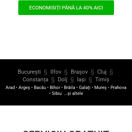
ECONOMISIȚI PÂNĂ LA 40% AICI
București
§
Ilfov
§
Brașov
§
Cluj
§
Constanța
§
Dolj
§
Iași
§
Timiș
Arad
•
Argeș
•
Bacău
•
Bihor
•
Brăila
•
Galați
•
Mureș
•
Prahova
•
Sibiu
...și altele