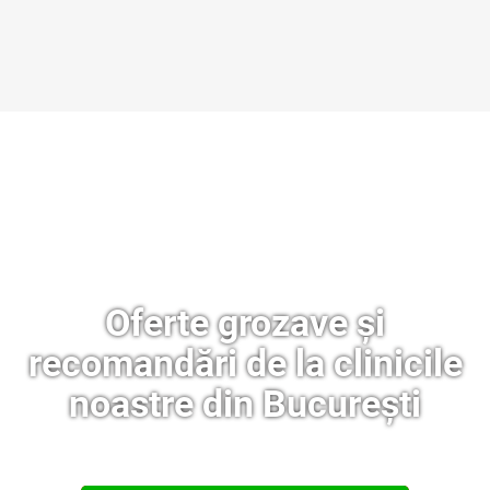
Oferte grozave și
recomandări de la clinicile
noastre din București