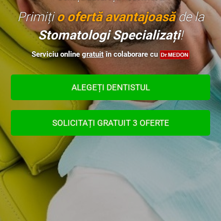
Primiți
o ofertă avantajoasă
de la
Stomatologi Specializați
!
Serviciu online
gratuit
în colaborare cu
ALEGEȚI DENTISTUL
SOLICITAȚI GRATUIT 3 OFERTE