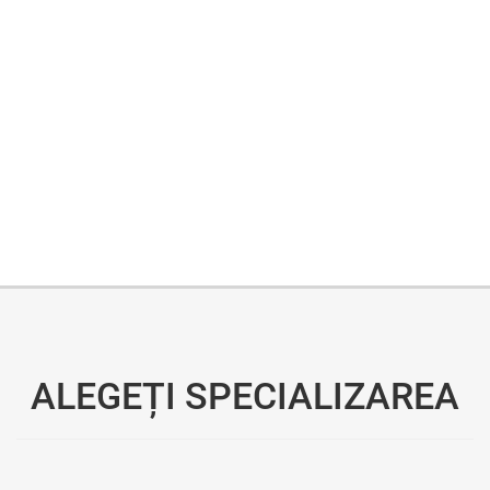
Oferim consultanță online gratuită și acces non-stop la specialiștii noștri. Solicitați gratuit 3 oferte și comparați prețul și serviciile înainte de a vă decide.
ALEGEȚI SPECIALIZAREA