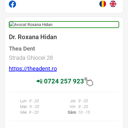
Dr. Roxana Hidan
Thea Dent
Strada Ghiocei 28
https://theadent.ro
📲
0724 257 923
Lun:
9 - 20
Joi:
9 - 20
Mar:
9 - 20
Vin:
9 - 20
Mie:
9 - 20
Sâm
:
10 - 15