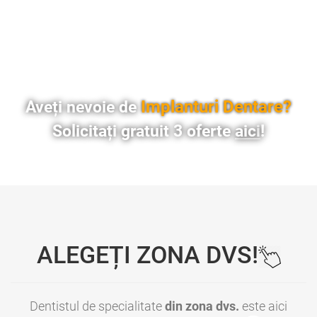
Implanturi Dentare?
Aveți nevoie de
Solicitați gratuit 3 oferte
aici
!
ALEGEȚI ZONA DVS!
Dentistul de specialitate
din zona dvs.
este aici