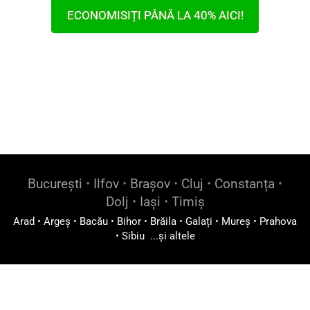
ECONOMISIȚI PÂNĂ LA 40% AICI!
București
•
Ilfov
•
Brașov
•
Cluj
•
Constanța
•
Dolj
•
Iași
•
Timiș
Arad
•
Argeș
•
Bacău
•
Bihor
•
Brăila
•
Galați
•
Mureș
•
Prahova
•
Sibiu
...și altele