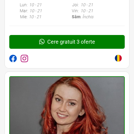
Lun:
10 - 21
Joi:
10 - 21
Mar:
10 - 21
Vin:
10 - 21
Mie:
10 - 21
Sâm
:
Închis
Cere gratuit 3 oferte