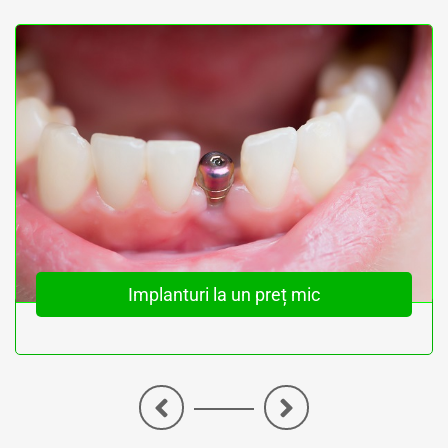
Implanturi la un preț mic
<
>