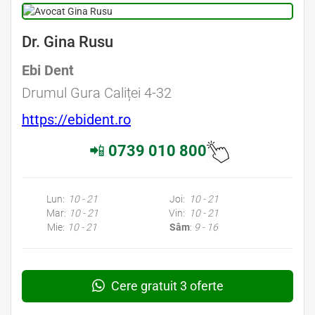
Dr. Gina Rusu
Ebi Dent
Drumul Gura Caliței 4-32
https://ebident.ro
📲
0739 010 800
Lun:
10 - 21
Joi:
10 - 21
Mar:
10 - 21
Vin:
10 - 21
Mie:
10 - 21
Sâm
:
9 - 16
Cere gratuit 3 oferte