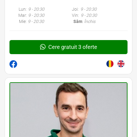
Lun:
9 - 20:30
Joi:
9 - 20:30
Mar:
9 - 20:30
Vin:
9 - 20:30
Mie:
9 - 20:30
Sâm
:
Închis
Cere gratuit 3 oferte