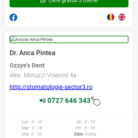
Cere gratuit 3 oferte
Dr. Anca Pintea
Ozzye’s Dent
Alex. Moruzzi Voievod 4a
http://stomatologie-sector3.ro
📲
0727 646 343
Lun:
9 - 18
Joi:
9 - 18
Mar:
9 - 18
Vin:
9 - 18
Mie:
9 - 18
Sâm
:
Închis