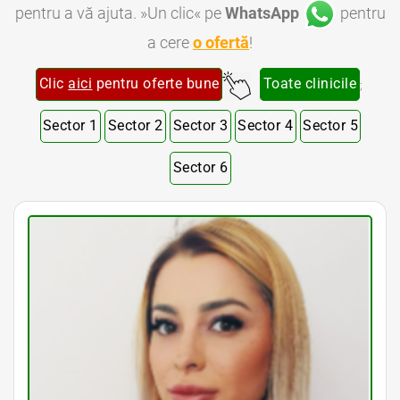
pentru a vă ajuta. »Un clic« pe
WhatsApp
pentru
a cere
o ofertă
!
Clic
aici
pentru oferte bune
Toate clinicile
;
Sector 1
Sector 2
Sector 3
Sector 4
Sector 5
Sector 6