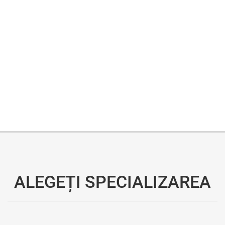
Oferim consultanță online gratuită și acces non-stop la specialiștii noștri. Solicitați gratuit 3 oferte și comparați prețul și serviciile înainte de a vă decide.
ALEGEȚI SPECIALIZAREA