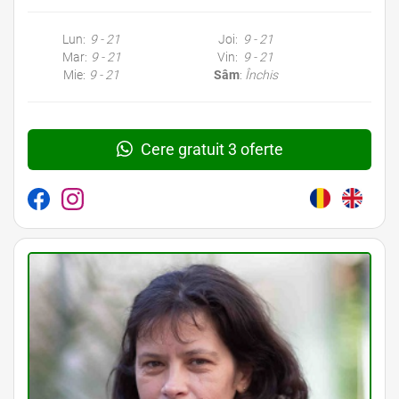
Lun:
9 - 21
Joi:
9 - 21
Mar:
9 - 21
Vin:
9 - 21
Mie:
9 - 21
Sâm
:
Închis
Cere gratuit 3 oferte