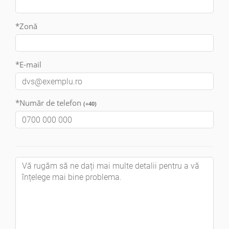
Mie:
13 - 20
Sâm
:
Închis
*Zonă
Cere gratuit 3 oferte
*E-mail
*Număr de telefon
(+40)