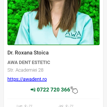
Dr. Roxana Stoica
AWA DENT ESTETIC
Str. Academiei 28
https://awadent.ro
📲
0722 720 366
Lun:
9 - 21
Joi:
9 - 21