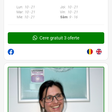
Lun:
10 - 21
Joi:
10 - 21
Mar:
10 - 21
Vin:
10 - 21
Mie:
10 - 21
Sâm
:
9 - 16
Cere gratuit 3 oferte