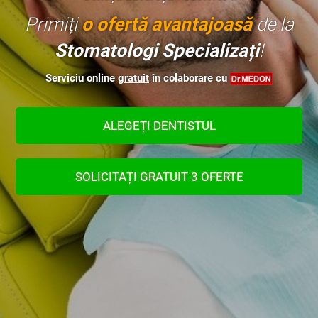
Primiți
o ofertă avantajoasă
de la
Stomatologi Specializați
!
Serviciu online
gratuit
în colaborare cu
ALEGEȚI DENTISTUL
SOLICITAȚI GRATUIT 3 OFERTE