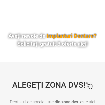
Implanturi Dentare?
Aveți nevoie de
Solicitați gratuit 3 oferte
aici
!
ALEGEȚI ZONA DVS!
Dentistul de specialitate
din zona dvs.
este aici