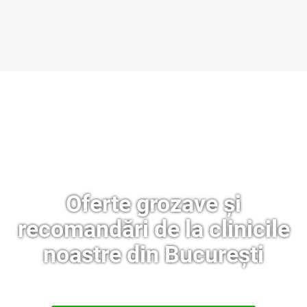
Oferte grozave și
recomandări de la clinicile
noastre din București