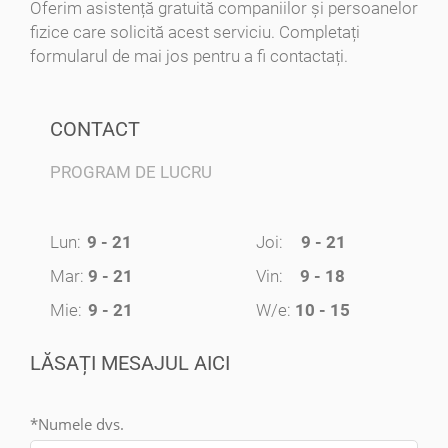
Oferim asistență gratuită companiilor și persoanelor
fizice care solicită acest serviciu. Completați
formularul de mai jos pentru a fi contactați.
CONTACT
PROGRAM DE LUCRU
Dr. Gina Tataru
Cabinet Stomatologic
Lun:
9 - 21
Joi:
9 - 21
Str. Paduroiu 5
Mar:
9 - 21
Vin:
9 - 18
https://dentist-stomatolog.ro
Mie:
9 - 21
W/e:
10 - 15
📲
0721 416 994
LĂSAȚI MESAJUL AICI
Lun:
13 - 20
Joi:
13 - 20
*Numele dvs.
Mar:
13 - 20
Vin:
13 - 20