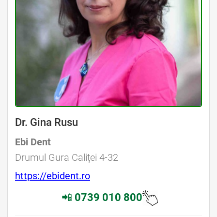
Dr. Gina Rusu
Ebi Dent
Drumul Gura Caliței 4-32
https://ebident.ro
📲
0739 010 800