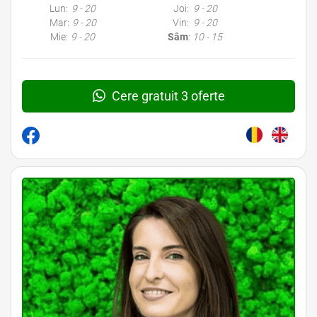
Lun:
9 - 20
Joi:
9 - 20
Mar:
9 - 20
Vin:
9 - 20
Mie:
9 - 20
Sâm
:
10 - 15
Cere gratuit 3 oferte