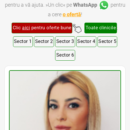
pentru a vă ajuta. »Un clic« pe
WhatsApp
pentru
a cere
o ofertă
!
Clic
aici
pentru oferte bune
Toate clinicile
;
Sector 1
Sector 2
Sector 3
Sector 4
Sector 5
Sector 6