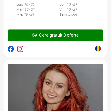
Lun:
10 - 21
Joi:
10 - 21
Mar:
10 - 21
Vin:
10 - 21
Mie:
10 - 21
Sâm
:
Închis
Cere gratuit 3 oferte