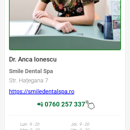
Dr. Anca Ionescu
Smile Dental Spa
Str. Hațegana 7
https://smiledentalspa.ro
📲
0760 257 337
Lun:
9 - 20
Joi:
9 - 20