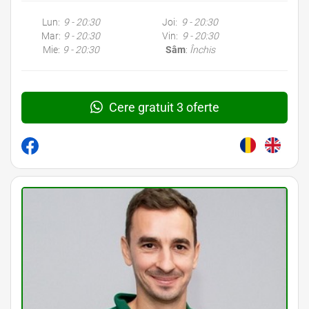
Lun:
9 - 20:30
Joi:
9 - 20:30
Mar:
9 - 20:30
Vin:
9 - 20:30
Mie:
9 - 20:30
Sâm
:
Închis
Cere gratuit 3 oferte