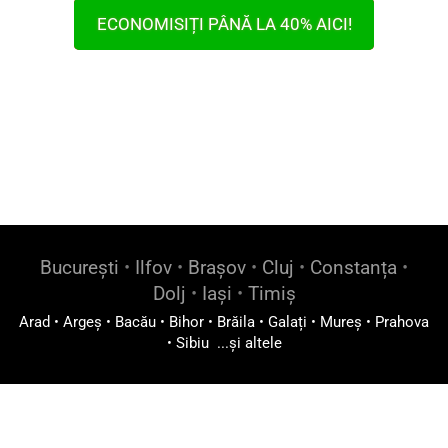
ECONOMISIȚI PÂNĂ LA 40% AICI!
București
•
Ilfov
•
Brașov
•
Cluj
•
Constanța
•
Dolj
•
Iași
•
Timiș
Arad
•
Argeș
•
Bacău
•
Bihor
•
Brăila
•
Galați
•
Mureș
•
Prahova
•
Sibiu
...și altele