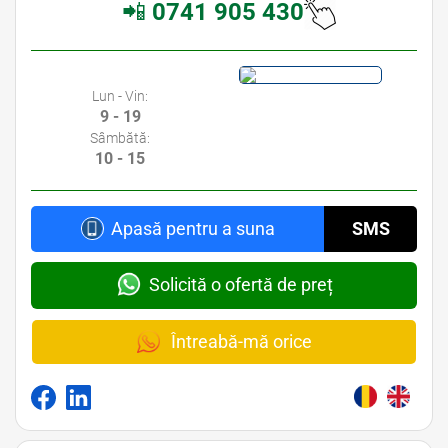
📲
0741 905 430
Lun - Vin:
9 - 19
Sâmbătă:
10 - 15
Apasă pentru a suna
SMS
Solicită o ofertă de preț
Întreabă-mă orice