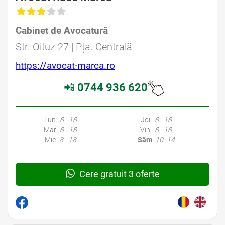
Cabinet de Avocatură
Str. Oituz 27 | Pța. Centrală
https://avocat-marca.ro
📲
0744 936 620
Lun:
8 - 18
Joi:
8 - 18
Mar:
8 - 18
Vin:
8 - 18
Mie:
8 - 18
Sâm
:
10 -14
Cere gratuit 3 oferte