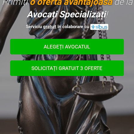
Primiți
o ofertă avantajoasă
de la
Avocați Specializați
!
Serviciu
gratuit
în colaborare cu
ALEGEȚI AVOCATUL
SOLICITAȚI GRATUIT 3 OFERTE