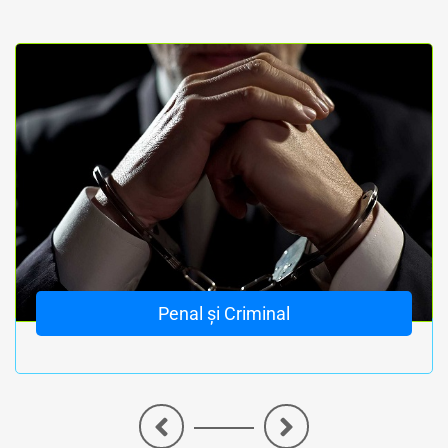
Penal și Criminal
<
>