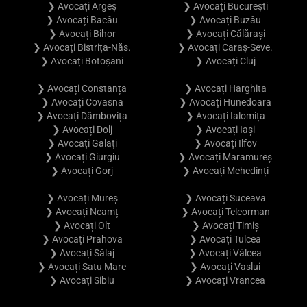
❯ Avocați Argeș
❯ Avocați București
❯ Avocați Bacău
❯ Avocați Buzău
❯ Avocați Bihor
❯ Avocați Călărași
❯ Avocați Bistrița-Năs.
❯ Avocați Caraș-Seve.
❯ Avocați Botoșani
❯ Avocați Cluj
❯ Avocați Constanța
❯ Avocați Harghita
❯ Avocați Covasna
❯ Avocați Hunedoara
❯ Avocați Dâmbovița
❯ Avocați Ialomița
❯ Avocați Dolj
❯ Avocați Iași
❯ Avocați Galați
❯ Avocați Ilfov
❯ Avocați Giurgiu
❯ Avocați Maramureș
❯ Avocați Gorj
❯ Avocați Mehedinți
❯ Avocați Mureș
❯ Avocați Suceava
❯ Avocați Neamț
❯ Avocați Teleorman
❯ Avocați Olt
❯ Avocați Timiș
❯ Avocați Prahova
❯ Avocați Tulcea
❯ Avocați Sălaj
❯ Avocați Vâlcea
❯ Avocați Satu Mare
❯ Avocați Vaslui
❯ Avocați Sibiu
❯ Avocați Vrancea