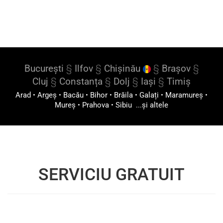
București
§
Ilfov
§
Chișinău
§
Brașov
§
Cluj
§
Constanța
§
Dolj
§
Iași
§
Timiș
Arad
•
Argeș
•
Bacău
•
Bihor
•
Brăila
•
Galați
•
Maramureș
•
Mureș
•
Prahova
•
Sibiu
...și altele
SERVICIU GRATUIT