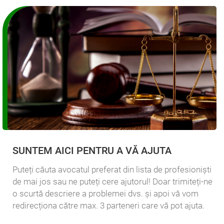
SUNTEM AICI PENTRU A VĂ AJUTA
Puteți căuta avocatul preferat din lista de profesioniști
de mai jos sau ne puteți cere ajutorul! Doar trimiteți-ne
o scurtă descriere a problemei dvs. și apoi vă vom
redirecționa către max. 3 parteneri care vă pot ajuta.