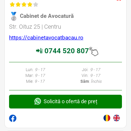
Cabinet de Avocatură
Str. Oituz 25 | Centru
https://cabinetavocatbacau.ro
📲
0744 520 807
Lun:
9 - 17
Joi:
9 - 17
Mar:
9 - 17
Vin:
9 - 17
Mie:
9 - 17
Sâm
:
Închis
Solicită o ofertă de preț