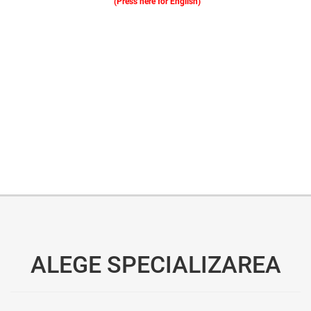
(Press here for English)
Oferim consultanță online gratuită și acces non-stop la specialiștii noștri. Solicitați gratuit 3 oferte și comparați prețul și serviciile înainte de a vă decide.
ALEGE SPECIALIZAREA