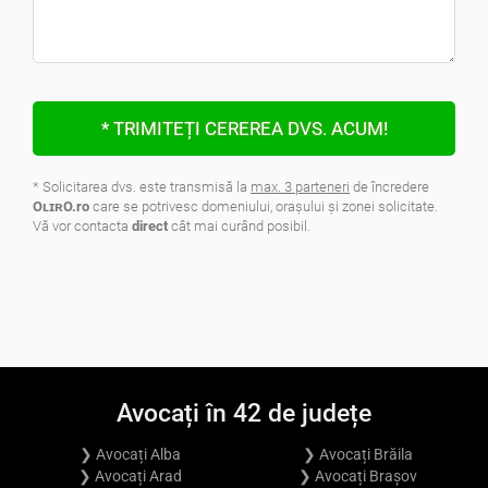
* TRIMITEȚI CEREREA DVS. ACUM!
* Solicitarea dvs. este transmisă la
max. 3 parteneri
de încredere
OʟɪʀO.ro
care se potrivesc domeniului, oraşului şi zonei solicitate.
Vă vor contacta
direct
cât mai curând posibil.
.
Avocați în 42 de județe
❯ Avocați Alba
❯ Avocați Brăila
❯ Avocați Arad
❯ Avocați Brașov