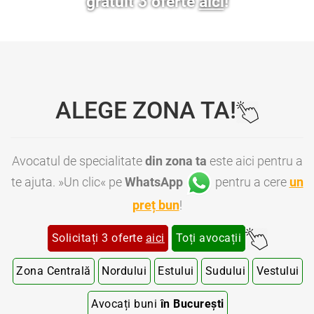
gratuit 3 oferte
aici
!
ALEGE ZONA TA!
Avocatul de specialitate
din zona ta
este aici pentru a
te ajuta. »Un clic« pe
WhatsApp
pentru a cere
un
preț bun
!
Solicitați 3 oferte
aici
Toți avocații
Zona Centrală
Nordului
Estului
Sudului
Vestului
Avocați buni
în București