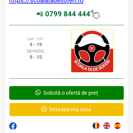
https://scoalatadesoferi.ro
📲
0799 844 444
Lun - Vin:
9 - 19
Sâmbătă:
9 - 15
Solicită o ofertă de preț
Întreabă-mă orice