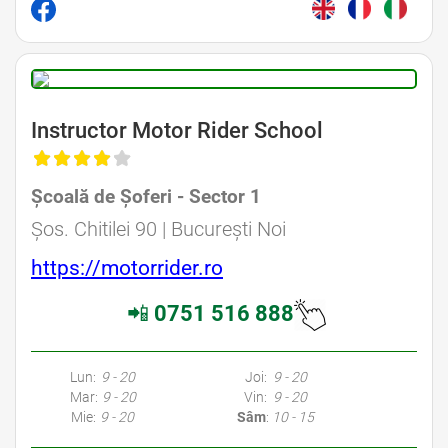
Instructor Motor Rider School
Școală de Șoferi - Sector 1
Șos. Chitilei 90 | București Noi
https://motorrider.ro
📲
0751 516 888
Lun:
9 - 20
Joi:
9 - 20
Mar:
9 - 20
Vin:
9 - 20
Mie:
9 - 20
Sâm
:
10 - 15