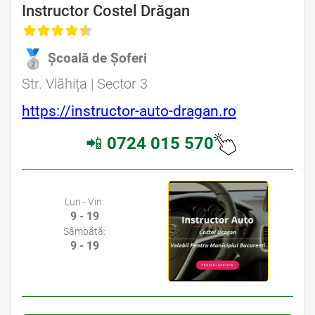
Instructor Costel Drăgan
Școală de Șoferi
Str. Vlăhița | Sector 3
https://instructor-auto-dragan.ro
📲
0724 015 570
Lun - Vin:
9 - 19
Sâmbătă:
9 - 19