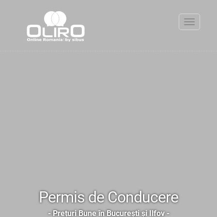
Toggle
navigati
Permis de Conducere
- Prețuri Bune în Bucureşti și Ilfov -