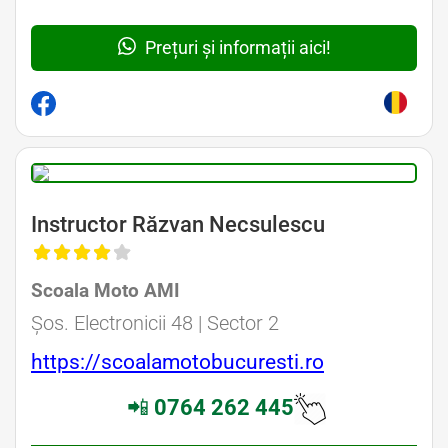
Prețuri și informații aici!
Instructor Răzvan Necsulescu
Scoala Moto AMI
Șos. Electronicii 48 | Sector 2
https://scoalamotobucuresti.ro
📲
0764 262 445