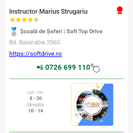
Instructor Marius Strugariu
Școală de Șoferi | Soft Top Drive
Bd. Basarabia 256G
https://softdrive.ro
📲
0726 699 110
Lun - Vin:
8 - 20
Sâmbătă:
10 - 14