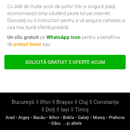
Cu atât de multe școli de șoferi într-o singură piață,
economisești timp căutând peste tot pe internet.
Discutați cu 3 instructori pentru a vă asigura calitatea și
cea mai bună ofertă posibilă.
Un clic gratuit
pe
WhatsApp icon
pentru a beneficia
de
prețuri bune
sau:
SOLICITĂ GRATUIT 3 OFERTE ACUM
București
🚦
Ilfov
🚦
Brașov
🚦
Cluj
🚦
Constanța
🚦
Dolj
🚦
Iași
🚦
Timiș
Arad
•
Argeș
•
Bacău
•
Bihor
•
Brăila
•
Galați
•
Mureș
•
Prahova
•
Sibiu
...și altele