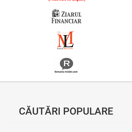
Oferim consultanță online gratuită și acces non-stop la specialiștii noștri. Solicitați gratuit 3 oferte și comparați prețul și serviciile înainte de a vă decide.
CĂUTĂRI POPULARE