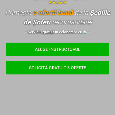
★★★★★
Primește
o ofertă bună
de la
Școlile
de Șoferi
recomandate!
- Serviciu
gratuit
în colaborare cu
-
ALEGE INSTRUCTORUL
SOLICITĂ GRATUIT 3 OFERTE