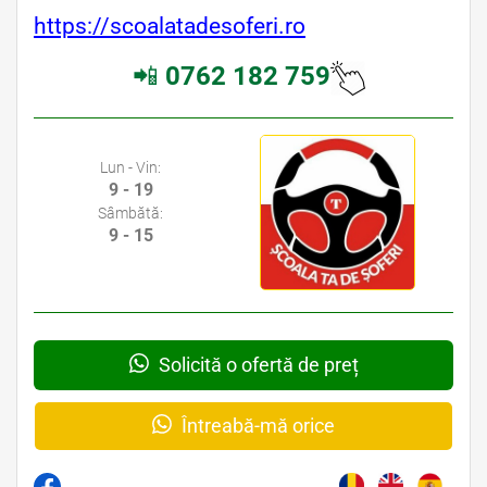
https://scoalatadesoferi.ro
📲
0762 182 759
Lun - Vin:
9 - 19
Sâmbătă:
9 - 15
Solicită o ofertă de preț
Întreabă-mă orice