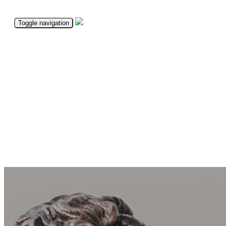
Toggle navigation
SERVICIU GRATUIT
CONTACT
DOMENII
PARTENERI
- SERVICIU GRATUIT
- ASISTENȚĂ CLIENȚI
- TOATE DOMENIILE
- PARTENERI NOI
HOW THE SERVICE WORKS