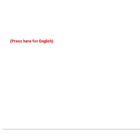
(Press here for English)
Oferim consultanță online gratuită și acces non-stop la specialiștii noștri. Solicitați gratuit 3 oferte și comparați prețul și serviciile înainte de a vă decide.