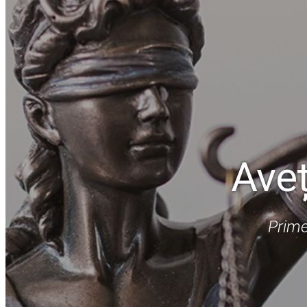
Aveț
Prim