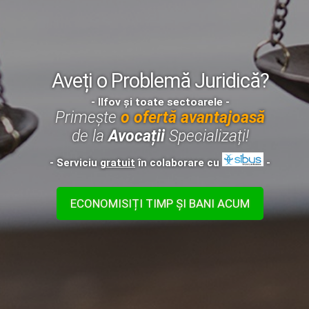
Aveți o Problemă Juridică?
- Ilfov și toate sectoarele -
Primește
o ofertă avantajoasă
de la
Avocații
Specializați!
- Serviciu
gratuit
în colaborare cu
-
ECONOMISIȚI TIMP ȘI BANI ACUM