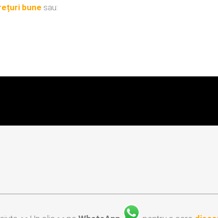
rețuri bune
sau: