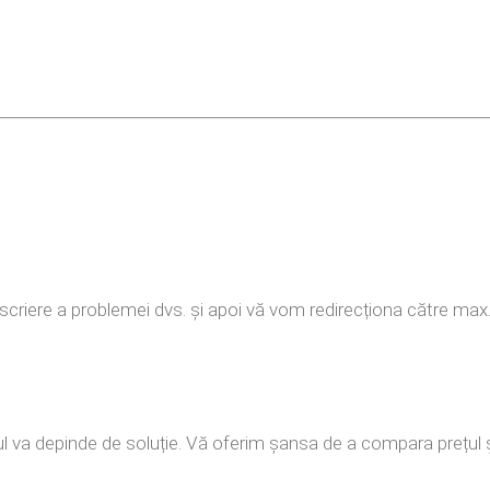
descriere a problemei dvs. și apoi vă vom redirecționa către max
ețul va depinde de soluție. Vă oferim șansa de a compara prețul 