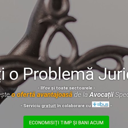
i o Problemă Juri
- Ilfov și toate sectoarele -
ește
o ofertă avantajoasă
de la
Avocații
Speci
- Serviciu
gratuit
în colaborare cu
-
ECONOMISIȚI TIMP ȘI BANI ACUM