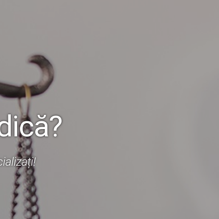
dică?
alizați!